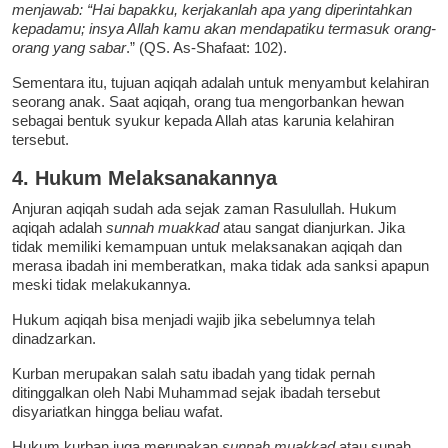
menjawab: “Hai bapakku, kerjakanlah apa yang diperintahkan
kepadamu; insya Allah kamu akan mendapatiku termasuk orang-
orang yang sabar
.” (QS. As-Shafaat: 102).
Sementara itu, tujuan aqiqah adalah untuk menyambut kelahiran
seorang anak. Saat aqiqah, orang tua mengorbankan hewan
sebagai bentuk syukur kepada Allah atas karunia kelahiran
tersebut.
4. Hukum Melaksanakannya
Anjuran aqiqah sudah ada sejak zaman Rasulullah. Hukum
aqiqah adalah
sunnah muakkad
atau sangat dianjurkan. Jika
tidak memiliki kemampuan untuk melaksanakan aqiqah dan
merasa ibadah ini memberatkan, maka tidak ada sanksi apapun
meski tidak melakukannya.
Hukum aqiqah bisa menjadi wajib jika sebelumnya telah
dinadzarkan.
Kurban merupakan salah satu ibadah yang tidak pernah
ditinggalkan oleh Nabi Muhammad sejak ibadah tersebut
disyariatkan hingga beliau wafat.
Hukum kurban juga merupakan
sunnah muakkad
atau sunah