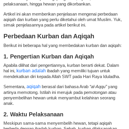
pelaksanaan, hingga hewan yang dikorbankan.
Artikel ini akan memberikan penjelasan mengenai perbedaan
aqiqah dan kurban yang perlu diketahui oleh umat Muslim. Yuk,
simak penjelasannya pada artikel berikut ini.
Perbedaan Kurban dan Aqiqah
Berikut ini beberapa hal yang membedakan kurban dan aqiqah:
1. Pengertian Kurban dan Aqiqah
Apabila dilihat dari pengertiannya, kurban berarti dekat. Dalam
hal ini,
kurban adalah
ibadah yang memiliki tujuan untuk
mendekatkan diri kepada Allah SWT pada Hari Raya Iduladha.
Sementara,
aqiqah
berasal dari bahasa Arab
“al-Aqqu”
yang
artinya memotong. Istilah ini merujuk pada pemotongan atau
penyembelihan hewan untuk menyambut kelahiran seorang
anak.
2. Waktu Pelaksanaan
Meskipun sama-sama menyembelih hewan, tetapi aqiqah
berbeda dengan ibadah kurban. Sebab, kurban dilaksanakan