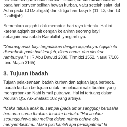
pada hari penyembelihan hewan kurban, yaitu setelah salat Idul
Adha pada 10 Dzulhijjah) dan di tiga hari Tasyrik (11, 12, dan 13
Dzulhijjah).
Sementara aqiqah tidak mematok hari raya tertentu. Hal ini
karena aqiqah terkait dengan kelahiran seorang bayi,
sebagaimana sabda Rasulullah yang artinya:
“
Seorang anak bayi tergadaikan dengan aqiqahnya. Aqiqah itu
disembelih pada hari ketujuh, diberi nama, dan dicukur
rambutnya
.” (HR Abu Dawud 2838, Tirmidzi 1552, Nasai 7/166,
Ibnu Majah 3165).
3. Tujuan Ibadah
Tujuan pelaksanaan ibadah kurban dan aqiqah juga berbeda.
Ibadah kurban bertujuan untuk meneladani nabi Ibrahim yang
mengorbankan Nabi Ismail putranya. Hal ini tertuang dalam
Alquran QS. As-Shafaat: 102 yang artinya:
“
Maka tatkala anak itu sampai (pada umur sanggup) berusaha
bersama-sama Ibrahim, Ibrahim berkata: “Hai anakku
sesungguhnya aku melihat dalam mimpi bahwa aku
menyembelihmu. Maka pikirkanlah apa pendapatmu!” Ia