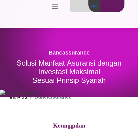
CMS
Bancassurance
Solusi Manfaat Asuransi dengan
Investasi Maksimal
Sesuai Prinsip Syariah
Individu
Bancassurance
Keunggulan