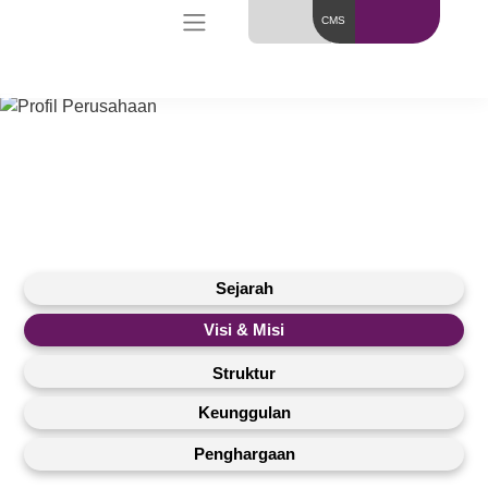
CMS
Sejarah
Visi & Misi
Struktur
Keunggulan
Penghargaan