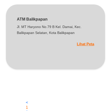
ATM Balikpapan
Jl. MT Haryono No.79 B Kel. Damai, Kec.
Balikpapan Selatan, Kota Balikpapan
Lihat Peta
<
1