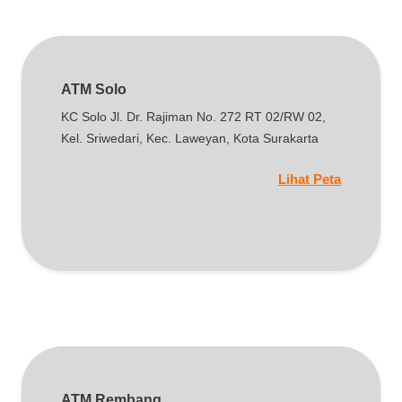
ATM Solo
KC Solo Jl. Dr. Rajiman No. 272 RT 02/RW 02,
Kel. Sriwedari, Kec. Laweyan, Kota Surakarta
Lihat Peta
ATM Rembang