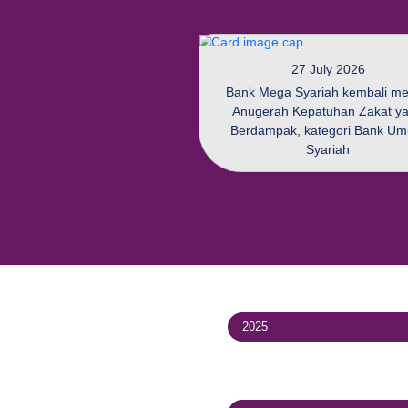
27 Ju
Bank Mega Syari
Anugerah Kepat
Berdampak, kat
Sya