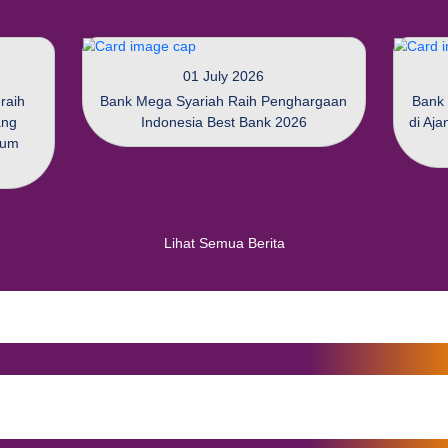
ly 2026
01 July 2026
ah kembali meraih
Bank Mega Syariah Raih 
uhan Zakat yang
Indonesia Best Ban
egori Bank Umum
riah
Lihat Semua Ber