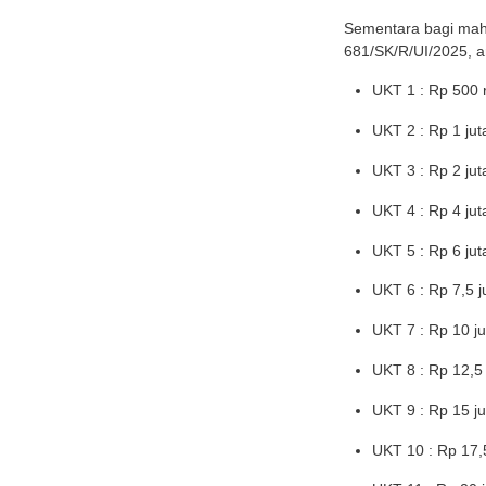
Unive
Univer
dalam 
Edukasi Menarik Lainnya
Skema
biaya 
Tas Branded Affordable:
Panduan Lengkap & 17
Khusus
Rekomendasi Terbaik 2026
Pendi
Jenis-Jenis Susu: Kenali
Perbedaannya agar Tidak
Salah Pilih
Semen
Bolehkah Dzikir Saat Haid?
681/SK
Ini Hukum dan Bacaan
yang Bisa Diamalkan
UK
Lihat Semua Artikel >>
UK
UK