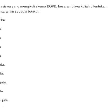
rsitas Indonesia
sitas Indonesia (UI) menerapkan skema Biaya Operasio
program studi kedokteran.
 ini memungkinkan mahasiswa membayar biaya kuliah 
pendidikan.
 untuk kelas khusus internasional (KKI), terdapat biaya 
dikan (BOP/TF) dan Rp111.100.000 untuk Uang Pangkal 
tara bagi mahasiswa yang mengikuti skema BOPB, besara
/R/UI/2025, antara lain sebagai berikut:
T 1 : Rp 500 ribu.
T 2 : Rp 1 juta.
T 3 : Rp 2 juta.