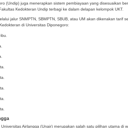
nda yang tertarik melanjutkan studi kedokteran di UGM,
uan finansial. Untuk program sarjana di bidang ilmu ke
mester dipatok sekitar Rp35.145.000.
 UGM juga menyediakan beberapa level UKT Pendidikan U
M:
T Pendidikan Unggul (UKT 6) : Rp 24.700.000.
T Pendidikan Unggul Bersubsidi 25% (UKT 5) : Rp 18.5
T Pendidikan Unggul Bersubsidi 50% (UKT 4) : Rp 12.3
T Pendidikan Unggul Bersubsidi 75% (UKT 3) : Rp 6.17
T Pendidikan Unggul Bersubsidi 100% (UKT 1 dan 2) : R
ersitas Diponegoro