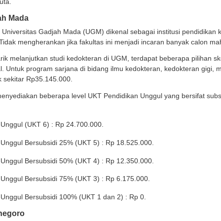
T 4 : Rp 4 juta.
T 5 : Rp 6 juta.
T 6 : Rp 7,5 juta.
T 7 : Rp 10 juta.
T 8 : Rp 12,5 juta.
T 9 : Rp 15 juta.
T 10 : Rp 17,5 juta.
T 11 : Rp 20 juta.
rsitas Gadjah Mada
as Kedokteran Universitas Gadjah Mada (UGM) dikenal seb
 Maret 1946. Tidak mengherankan jika fakultas ini menj