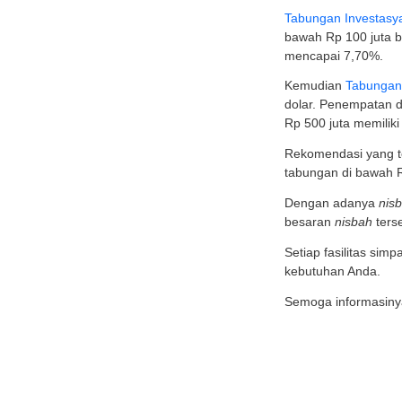
UK
UK
UK
UK
Unive
Univer
yang t
Kedok
Adapun
UK
UK