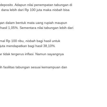
as Kedokteran yang sudah mengantongi akreditasi A dan m
eleksi mandiri, terdapat beberapa tingkatan UKT yang berl