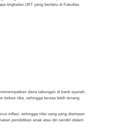
alah satu pilihan utama di wilayah Jawa Timur yang bany
Uang Kuliah Semester (UKS) yang dibayarkan rutin setiap 
l masuk.
5/2026, Universitas Airlangga menetapkan biaya kuliah