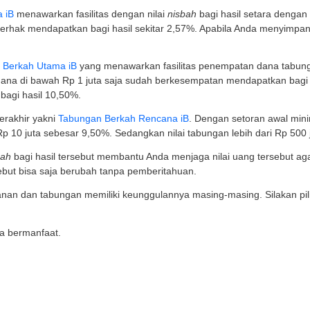
T 4 : Rp 10 juta.
T 5 : Rp 15 juta.
T 6 : Rp 22,5 juta.
T 7 : Rp 25 juta.
rsitas Brawijaya
sitas Brawijaya (UB) di Malang dikenal memiliki Fakult
erbaik di Indonesia. Bila Anda mendaftar melalui jalur s
teran UB.
 rincian biaya kuliahnya sebagai berikut:
T 4 : Rp 19.160.000.
T 5 : Rp 20.305.000.