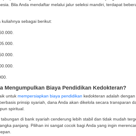
T 8 : Rp 22 juta.
rsitas Airlangga
as Kedokteran Universitas Airlangga (Unair) merupakan s
 mahasiswa.
biaya kuliah di Unair terdiri dari dua komponen, yaitu 
uliah Awal (UKA) yang hanya dibayar satu kali saat awa
Anda yang masuk melalui jalur SNBP tahun akademik 202
ri UKT yang terbagi menjadi tujuh golongan, antara lain:
T 1 : Rp 500 ribu.
T 2 : Rp 1 juta.
T 3 : Rp 2,4 juta.