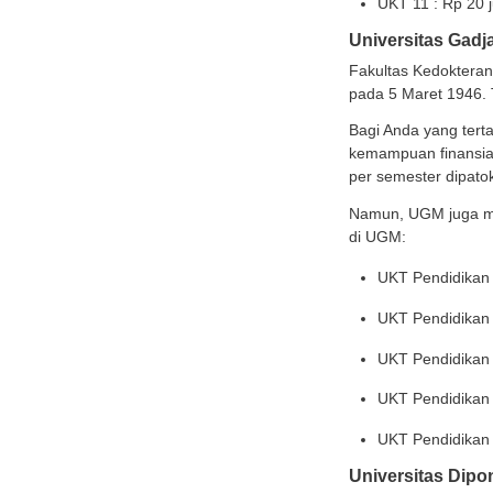
UK
UK
UK
UK
UK
UK
UK
UK
Unive
Fakult
pada 5