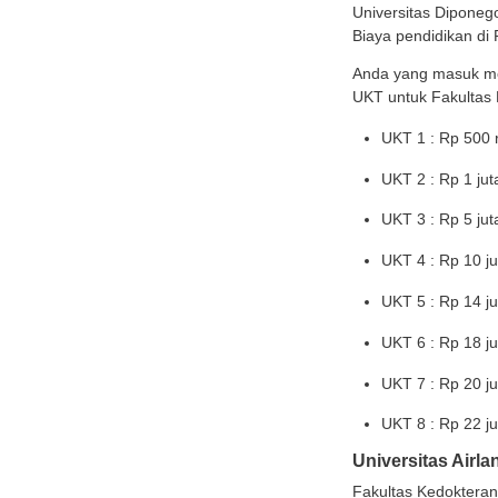
Bagi A
kemamp
per se
Namun,
di UG
UK
UK
UK
UK
UK
Univ