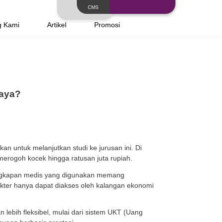
Layanan
Tentang Kami
Artikel
anya untuk Orang Kaya?
a seseorang mempertimbangkan untuk melanjutkan studi k
rang dokter, Anda harus merogoh kocek hingga ratusan
ng, praktik klinik, serta perlengkapan medis yang digun