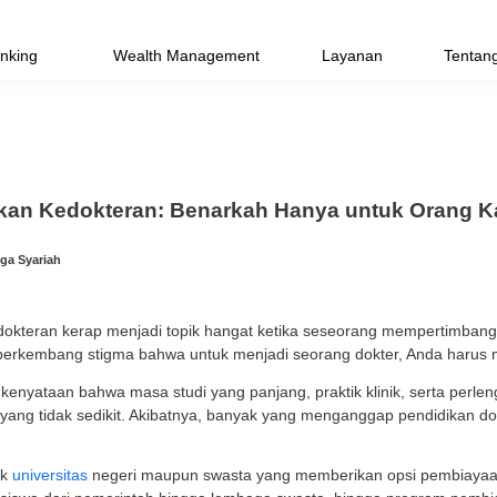
Priority Banking
Wealth Management
a Pendidikan Kedokteran: Benarkah H
025 | Tim Bank Mega Syariah
pendidikan kedokteran kerap menjadi topik hangat ketik
rakat umum, berkembang stigma bahwa untuk menjadi seo
i tak lepas dari kenyataan bahwa masa studi yang panja