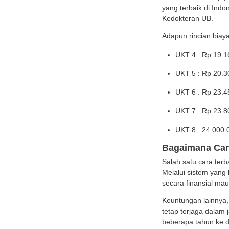
UK
Unive
Fakult
calon
Skema 
Uang K
Untuk 
katego
UK
UK
UK