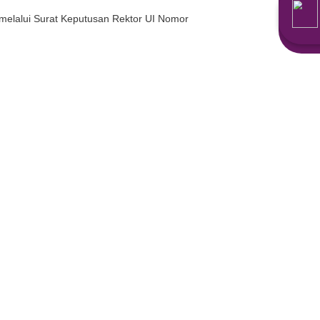
nal Pendidikan Berkeadilan (BOPB) sebagai bentuk impl
berdasarkan kemampuan ekonomi orang tua atau pihak
yang lebih tinggi, yaitu sekitar Rp51.700.000 untuk Biay
Awal Fakultas (UP-AF).
n biaya kuliah ditentukan melalui Surat Keputusan Re