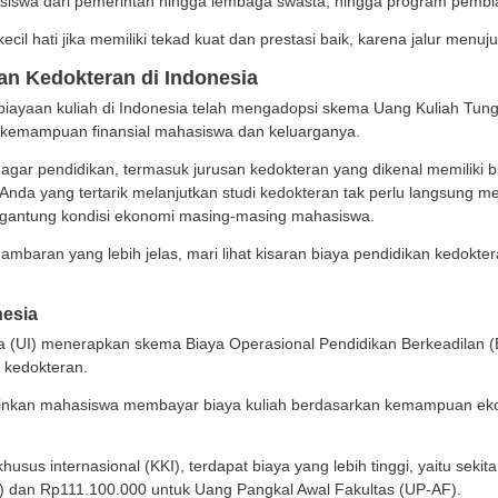
uhkan dana yang tidak sedikit. Akibatnya, banyak yan
ya, kini banyak
universitas
negeri maupun swasta yang m
 Tunggal), beasiswa dari pemerintah hingga lembaga sw
idak perlu berkecil hati jika memiliki tekad kuat dan prest
a Pendidikan Kedokteran di Indonesia
ni, sistem pembiayaan kuliah di Indonesia telah menga
uaikan dengan kemampuan finansial mahasiswa dan kelu
 ini dirancang agar pendidikan, termasuk jurusan kedokte
n masyarakat. Anda yang tertarik melanjutkan studi ked
 bervariasi tergantung kondisi ekonomi masing-masing
memberikan gambaran yang lebih jelas, mari lihat kisar
onesia.