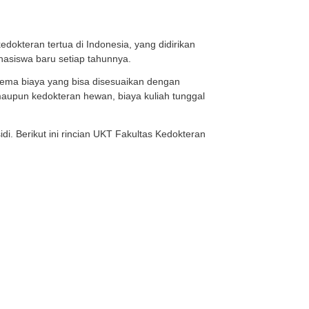
agai institusi pendidikan kedokteran tertua di Indonesi
adi incaran banyak calon mahasiswa baru setiap tahunny