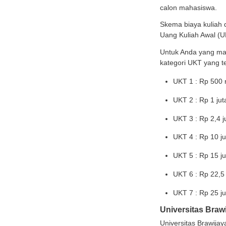
Univer
Biaya 
Anda y
UKT un
UK
UK
UK
UK
UK
UK
UK