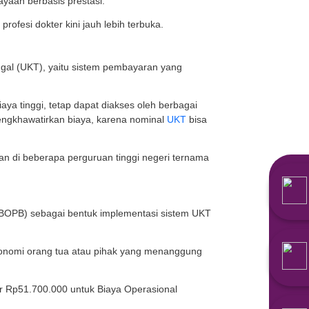
g menganggap pendidikan dokter hanya dapat diakses o
emberikan opsi pembiayaan lebih fleksibel, mulai dari
asta, hingga program pembiayaan berbasis prestasi.
asi baik, karena jalur menuju profesi dokter kini jauh lebi
dopsi skema Uang Kuliah Tunggal (UKT), yaitu sistem pe
arganya.
ran yang dikenal memiliki biaya tinggi, tetap dapat diak
okteran tak perlu langsung mengkhawatirkan biaya, kare
 mahasiswa.
an biaya pendidikan kedokteran di beberapa perguruan ti