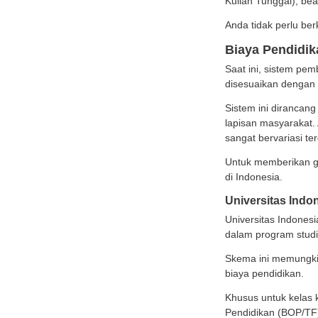
membut
atas.
Faktan
Kuliah
Anda t
Biay
Saat i
dises
Sistem
lapisa
sangat
Untuk 
di Ind