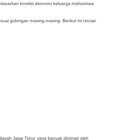
 terdapat beberapa pilihan skema biaya yang bisa dises
dokteran, kedokteran gigi, maupun kedokteran hewan, bi
nggul yang bersifat subsidi. Berikut ini rincian UKT F
25.000.
50.000.
5.000.
p 0.