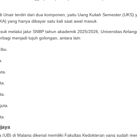
sitas Diponegoro (Undip) juga menerapkan sistem pemb
pendidikan di Fakultas Kedokteran Undip terbagi ke da
ang masuk melalui jalur SNMPTN, SBMPTN, SBUB, atau U
tuk Fakultas Kedokteran di Universitas Diponegoro:
T 1 : Rp 500 ribu.
T 2 : Rp 1 juta.
T 3 : Rp 5 juta.
T 4 : Rp 10 juta.
T 5 : Rp 14 juta.
T 6 : Rp 18 juta.
T 7 : Rp 20 juta.