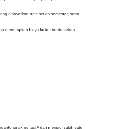
iayaan yang disesuaikan berdasarkan kondisi ekonomi 
lam delapan kelompok UKT.
M akan dikenakan tarif sesuai golongan masing-masing.