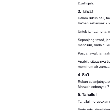
Pakaia
Un
di
Un
Ada l
saja,
Para j
2. W
Menuru
"
Haji 
telah 
barang