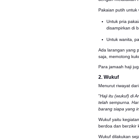
Be
Te
Te
Te
Ruku
Terdap
tidakn
Rukun 
termas
1. Ih
Ihram 
dengan