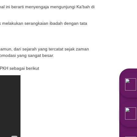
am kelima yang bersifat wajib bagi orang Islam yang m
n amalan haji seperti ihram, tawaf, sai dan wukuf di 
menyengaja sesuatu. Dalam hal ini berarti menyengaja m
 Mekkah dengan sengaja untuk melakukan serangkaian ib
jadi impian setiap Muslim. Namun, dari sejarah yang te
um elit karena memerlukan akomodasi yang sangat besar.
a yang dipersembahkan oleh BPKH sebagai berikut