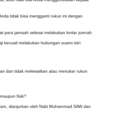
para jamaah berdiam diri, tidak memikirkan kehidupan d
ah barat di hari Arafah tanggal 9 Dzulhijjah hingga terbit
f adalah kegiatan ritual haji di mana para jamaah berjala
 sambil berdoa.
uk 3 putaran awal.
 Aswad. Akan tetapi, bila tidak memungkinkan untuk m
jar Aswad.
akam Nabi Ibrahim.
aka jamaah bisa melaksanakan salat tersebut di dalam ma