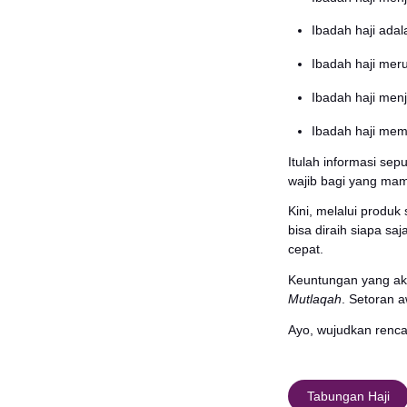
meminu
4. Sa’
Rukun
Marwa
5. Ta
Tahall
Pada 
sekali
Lain h
memot
Tahall
Pada r
6. Ter