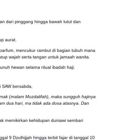
Perbedaan dari kedua rukun tersebut adalah pengaruhnya t
 Artinya, ibadah menjadi tidak sah bila salah satunya tid
dam
,. Berikut ini rangkaiannya:
tuk memulai ibadah haji dengan cara mensucikan diri. Ib
utih khusus.