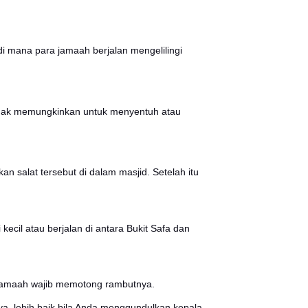
 haji berbeda, yaitu:
 digabungkan kemudian dililitkan dari pinggang hingga ba
 berwarna putih yang menutup aurat.
am antara lain menggunakan parfum, mencukur rambut d
ntuk jamaah pria dan menutup wajah serta tangan untu
ungan suami istri, dan membunuh hewan selama ritual ib
ah yang wajib dilakukan. Nabi SAW bersabda,
um sholat Subuh pada malam jamak (malam Muzdalifah), m
 yang menyegerakan pergi dalam dua hari, ma tidak ada 
tasnya
." (HR Ibnu Majah).