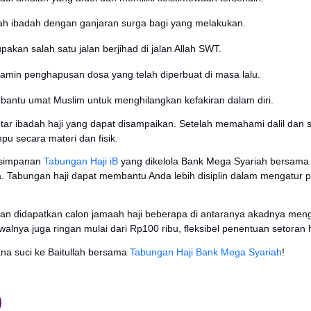
m air zamzam yang berada di sekitar masjid.
i
 selanjutnya setelah melakukan tawaf adalah
sa’
i.
Sa’i
me
h sebanyak 7 putaran.
hallul
ul merupakan rukun haji untuk memotong rambut. Baik 
pria, diwajibkan untuk mencukur rambut atau memendekk
gus.
alnya dengan jamaah wanita yang hanya memotong rambut
ong kumis atau jenggot saja.
ul bisa dilakukan saat tengah malam di hari raya
kurban
a
ukun tahallul ini, jamaah sudah diperbolehkan melakukan
tib