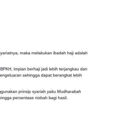
rupakan aktivitas berlari-lari kecil atau berjalan di antar
pria maupun wanita, seluruh jamaah wajib memotong ram
an dan merapikan rambutnya, lebih baik bila Anda men
 minimal 3 helai rambut. Anda tidak bisa mengganti r
tau tanggal 10 Dzulhijjah saat para jamaah selesai mela
 seluruh larangan ibadah haji kecuali melakukan hubung