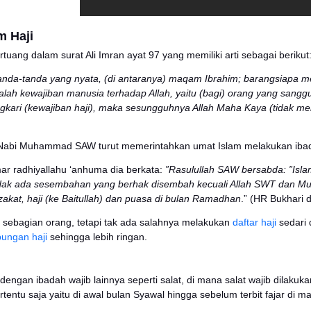
l dan Hukum Haji
 hukum haji tertuang dalam surat Ali Imran ayat 97 yang m
ya terdapat tanda-tanda yang nyata, (di antaranya) maq
jakan haji adalah kewajiban manusia terhadap Allah, ya
siapa mengingkari (kewajiban haji), maka sesungguhny
: 97)