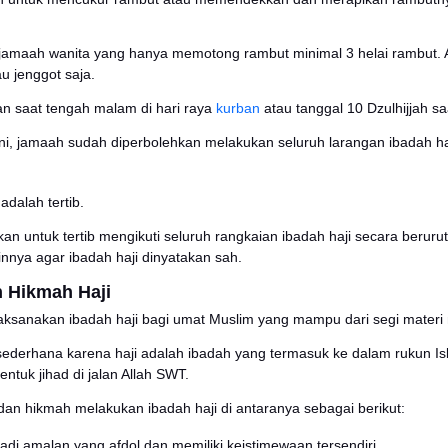
yaitu kegiatan beribadah dengan berdiam diri, di mana 
 dan berzikir kepada Allah SWT.
dilakukan sejak matahari bergeser dari tengah langit ke ar
jjah.
waf
rukun haji, tawaf atau
thawaf
disebut juga
Ifadhah
. Tawa
 sebanyak 7 kali secara berlawanan arah dari jarum jam
jamaah pria, mengitari Ka’bah dengan langkah cepat unt
ang tawaf, jamaah dapat menyentuh atau mencium Hajar
um, Anda cukup menunjukkan tangannya saja ke arah Ha
tawaf, jamaah langsung mendirikan salat 2 rakaat di m
a situasinya tidak memungkinkan karena terlalu ramai, m