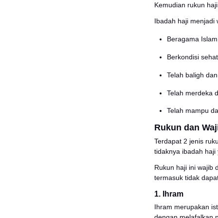
Sejala
Dari A
(syah
shalat
Walaup
dilaku
Syar
Ibadah
pada w
Kemudi
Ibadah
Be