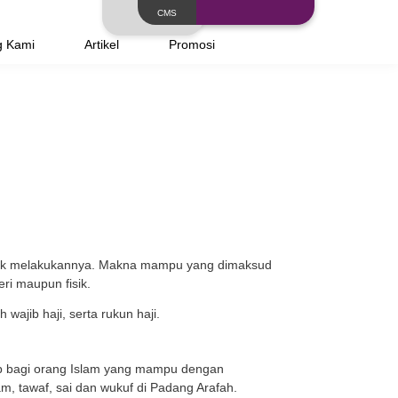
Layanan
Tentang Kami
Artikel
annya
gi umat Muslim yang mampu untuk melakukannya. Makna 
ampu menunaikan secara materi maupun fisik.
bagi yang mampu, syarat sah wajib haji, serta rukun haji