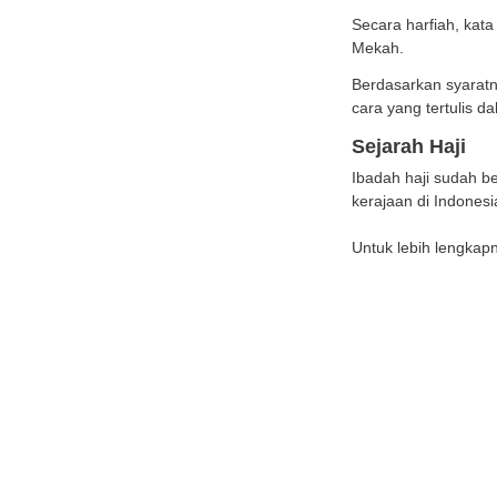
Peng
Menuru
berzia
Secara
Mekah
Berdas
cara y
Seja
Ibadah
keraja
Untuk 