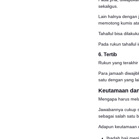
Wukuf 
berdoa
Wukuf 
Dzulhi
3. Ta
Dalam 
Ka’bah
Untuk 
Sepanj
menci
Pasca 
Apabil