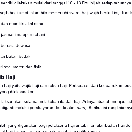
n dengan itu, Nabi Muhammad SAW turut memerintahkan u
bdullah bin Umar radhiyallahu ‘anhuma dia berkata:
”Ras
adat) bahwa tidak ada sesembahan yang berhak disemb
, menunaikan zakat, haji (ke Baitullah) dan puasa di bu
un berat bagi sebagian orang, tetapi tak ada salahnya
kan melalui
tabungan haji
sehingga lebih ringan.
at Haji
 haji berbeda dengan ibadah wajib lainnya seperti salat,
aktu-waktu tertentu saja yaitu di awal bulan Syawal hing
an rukun haji sendiri dilakukan mulai dari tanggal 10 - 1
 haji menjadi wajib bagi umat Islam bila memenuhi syarat h
ragama Islam dan memiliki akal sehat