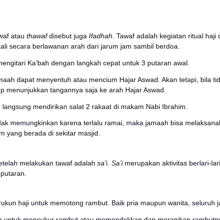
n putih untuk wanita dan pria dalam melaksanakan ibadah
tuk pria pakaian ihramnya terdiri dari 2 kain putih yang
sampirkan di bahu kiri.
tuk wanita, pakaian ihramnya merupakan pakaian biasa
arangan yang perlu Anda perhatikan saat melakukan ihr
 memotong kuku, larangan menggunakan penutup kepala u
amaah haji juga dilarang untuk menikah, melakukan hub
ukuf
t riwayat dari Ibnu Majah, wukuf menjadi kegiatan ibad
itu (wukuf) di Arafah. Barang siapa yang datang sebel
sempurna. Hari-hari di Mina ada tiga hari, barangsiapa
 siapa yang ingin menangguhkan juga tidak ada dosa a