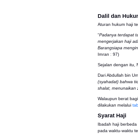
Edukasi Menarik Lainnya
6 Syarat Donor Darah yang
Wajib Dipenuhi dan
Persiapan Sebelum
Melakukannya
Microgreens Adalah
Sayuran Mini Kaya Nutrisi,
Kenali Manfaat dan
Dampaknya bagi
Dali
Lingkungan
Aturan
Mengenal Kalkulator Waris
Islam, Cara Menghitung
Pembagian Warisan Sesuai
“
Padan
Syariat dengan Mudah
menger
Lihat Semua Artikel >>
Barang
Imran 