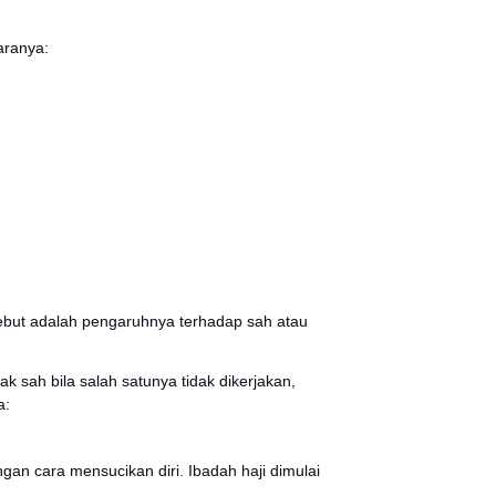
mat Islam melakukan ibadah haji berdasarkan riwayat h
ulullah SAW bersabda: ”Islam itu dibangun di atas lima d
ah kecuali Allah SWT dan Muhammad adalah utusan All
lan Ramadhan
.” (HR Bukhari dan Muslim).
 melakukan
daftar haji
sedari dini. Apalagi, mendaftar haji
 di mana salat wajib dilakukan 5 kali sehar. Sedangkan ib
ga sebelum terbit fajar di malam tanggal 9 Zulhijah.
3 Dzulhijjah setiap tahunnya.
aji wajib berikut ini, di antaranya: