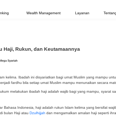
Priority Banking
Wealth Management
hui Apa Itu Haji, Rukun, dan Keutama
l 2024 | Tim Bank Mega Syariah
adalah rukun Islam kelima. Ibadah ini disyariatkan ba
 ibadah haji menjadi fardhu bila setiap umat Muslim m
t ini dalil dan hukum melakukan ibadah haji adalah wajib 