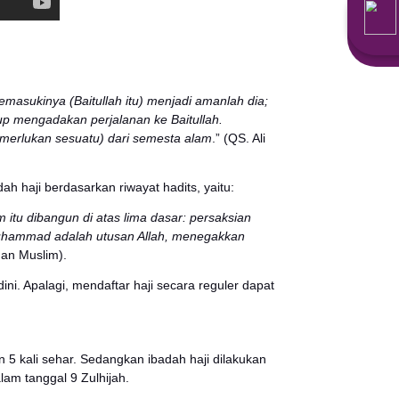
emiliki arti sebagai berikut:
am Ibrahim; barangsiapa memasukinya (Baitullah itu) m
itu (bagi) orang yang sanggup mengadakan perjalanan ke
a Allah Maha Kaya (tidak memerlukan sesuatu) dari sem