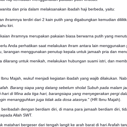
rkondisi sehat jasmani maupun rohani
lah baligh dan berusia dewasa
lah merdeka dan bukan budak
lah mampu dari segi materi dan fisik
n dan Wajib Haji
at 2 jenis rukun haji yaitu wajib haji dan rukun haji. 
ya ibadah haji yang dilaksanakan.
haji ini wajib dilaksanakan selama melakukan ibadah haji.
uk tidak dapat diganti melalui pembayaran denda atau
ram
merupakan istilah yang digunakan bagi pelaksana haji un
 melafalkan niat haji kemudian menggunakan pakaian p