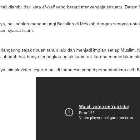
ertian Haji
t Kamus Besar Bahasa Indonesia, haji adalah rukun Isl
rah ke Ka’bah di bulan Haji atau
Dzulhijjah
dan mengamalka
 harfiah, kata haji diambil dari kata
al-Hajj
yang berarti 
.
arkan syaratnya, haji adalah mengunjungi Baitullah di
ang tertulis dalam syariat Islam.
rah Haji
 haji sudah berlangsung sejak ribuan tahun lalu dan men
an di Indonesia, ibadah haji hanya terjangkau untuk ka
lebih lengkapnya, simak video sejarah haji di Indonesi