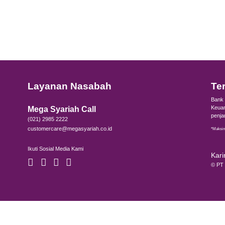
Yuk, Buka Tabunga
di Bank Mega Syari
Silakan isi formulir di bawah dan tim Bank Me
Nama Lengkap
Alamat
Nomor Handphone
Alamat
Lokasi Cabang
Dari m