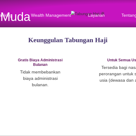
elagi Muda
Priority Banking
Wealth Management
Keunggulan Tabun
Gratis Biaya Administrasi
Bulanan
 haji
Tidak membebankan
rkah
biaya administrasi
bulanan.
qah