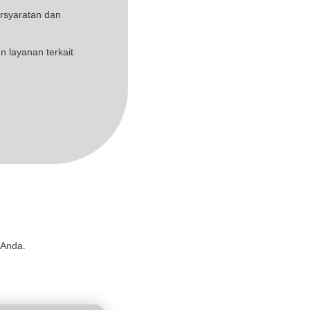
iketahui
mengikuti
profit distribution
bank setiap
n. Apabila proses
switching
SISKOHAT melebihi