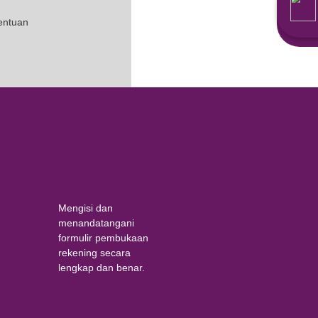
 nasabah & 99.9% untuk bank.
nasabah mengikuti
profit distribution
nimal 6 bulan setelah keberangkatan
l porsi haji dan setoran pelunasan
rsi haji sesuai dengan ketentuan