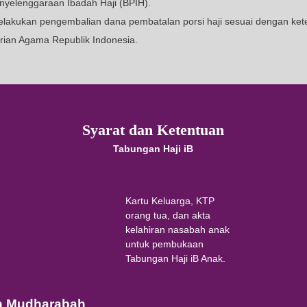
Mendapatkan nisbah bagi hasil senilai 0.1% untuk
Persentase nisbah bagi hasil yang akan diterima 
Bank setiap bulannya.
Gratis biaya penutupan rekening jika dilakukan mi
haji.
Dana tidak dapat ditarik, kecuali untuk setoran awa
Biaya Penyelenggaraan Ibadah Haji (BPIH).
Dapat melakukan pengembalian dana pembatalan po
Kementerian Agama Republik Indonesia.