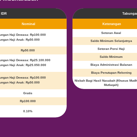
Syarat dan Ket
Tabungan Haji 
tas diri
Kartu Keluar
 NPWP.
orang tua, da
kelahiran na
untuk pembu
Tabungan Haj
f dan Nisbah Mudharabah
Tabungan Haji iB IDR
Nominal