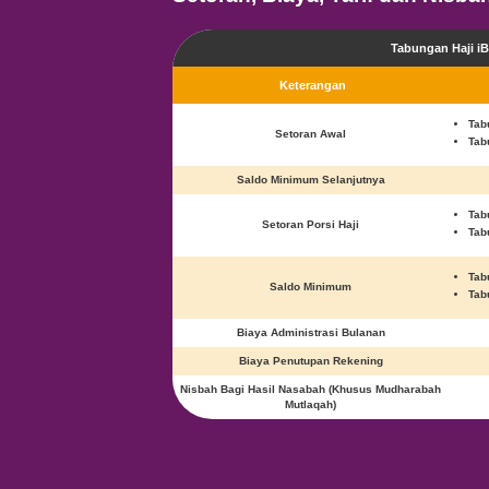
Kartu identi
(KTP) dan
Setoran, Biaya, Tari
Keterangan