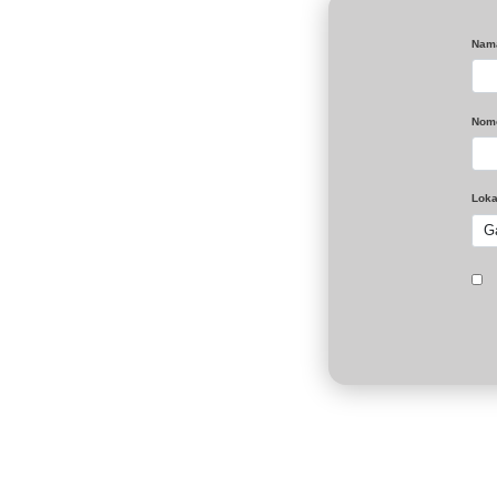
ba
Pe
RI
me
Ba
pe
Na
Ta