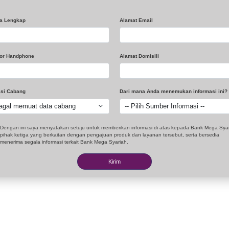
tas waktu maka porsi haji tidak terbentuk.
ngembalian dana pembatalan porsi haji harus dilakuka
, yang berarti rekening dapat ditutup saat nasabah pulang
lakukan pembatalan keberangkatan ibadah Haji.
nk dapat menolak permohonan produk yang Anda ajukan
raturan yang berlaku.
sabah memastikan sudah membaca dan memahami ringka
bungan Haji iB
Mudharabah
dan
Wadiah
Unduh Syarat & Ket