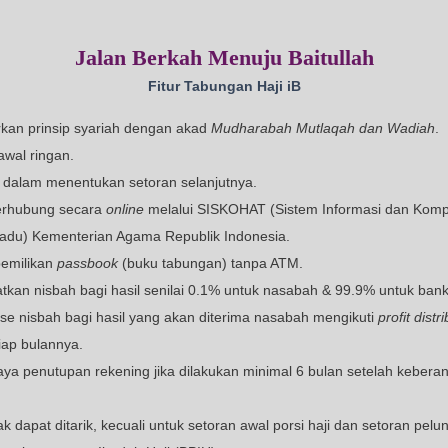
Jalan Berkah Menuj
Fitur Tabungan Ha
Berdasarkan prinsip syariah dengan akad
Mudhara
Setoran awal ringan.
Fleksibel dalam menentukan setoran selanjutnya.
Sistem terhubung secara
online
melalui SISKOHAT (
Haji Terpadu) Kementerian Agama Republik Indone
Bukti kepemilikan
passbook
(buku tabungan) tanpa