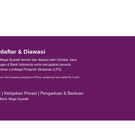
n Haji iB
ah Sekarang
ga Syariah akan menghubungi Anda.
 Email
 Domisili
ana Anda menemukan informasi ini?