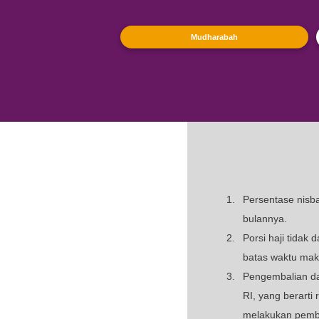
Setoran Awal
Saldo Minimum Selanjutnya
Setoran Porsi Haji
Saldo Minimum
Biaya Administrasi Bulanan
Biaya Penutupan Rekening
Nisbah Bagi Hasil Nasabah (Khusus M
Mutlaqah)