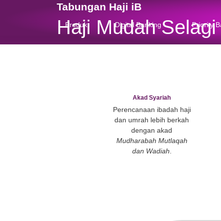
Tabungan Haji iB
Haji Mudah S
Produk
Digital Banking
Akad Syariah
Perencanaan ibadah
dan umrah lebih be
dengan akad
Mudharabah Mutla
dan Wadiah
.