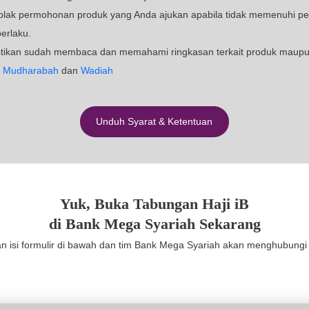
Wadiah
Penting untuk D
rsentase nisbah bagi hasil yang akan diterima nasabah 
lannya.
rsi haji tidak dapat digantikan apabila terjadi pembatala