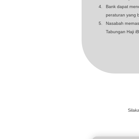
Mudharabah
Pe
bu
Po