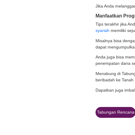
Leng
Sejala
umroh
Siapka
sebel
Persi
Sepert
kali d
Paling
menjad
Jika A
berola
Pelaj