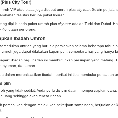
umroh untuk paket reguler pada tahun 2024 berkisar an
 9-13 hari di Tanah Suci.
sme perjalanan umroh reguler dijalankan ketika sudah 
h umroh akan diberangkatkan.
a Umroh Plus
utnya ada paket umroh plus yang lebih memungkinkan un
ga saja. Pada umroh plus, jamaah umroh akan memperole
 akan ada perbedaan seperti hotel bintang lima yang b
harganya sendiri biasanya mulai dari Rp28 jutaan hing
 Umroh VIP (Plus City Tour)
ir, ada paket umroh VIP atau biasa juga disebut umroh 
endapatkan tambahan fasilitas berupa paket liburan.