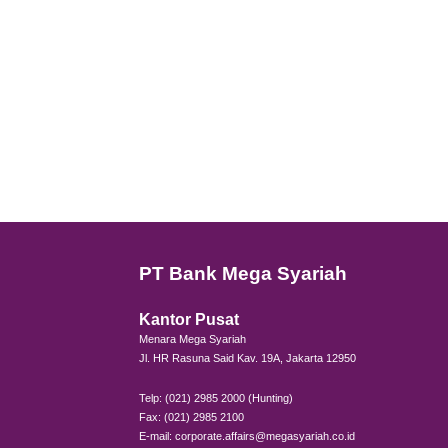
Kemudi
Misaln
diskri
Piaga
Jika A
Manf
Tips t
syaria
Misaln
dapat
Anda 
penem
Menab
beriba