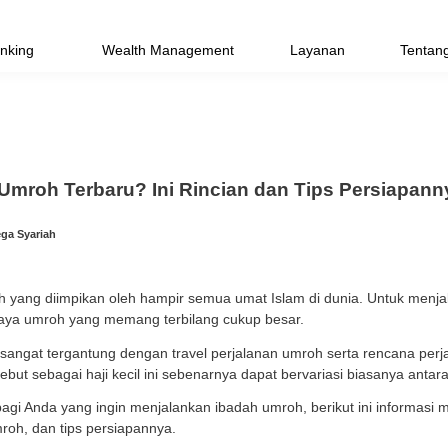
Priority Banking
Wealth Management
pa Biaya Umroh Terbaru? Ini Rincian 
2024 | Tim Bank Mega Syariah
 adalah ibadah yang diimpikan oleh hampir semua umat
g, terutama biaya umroh yang memang terbilang cukup 
paket umroh, sangat tergantung dengan travel perjala