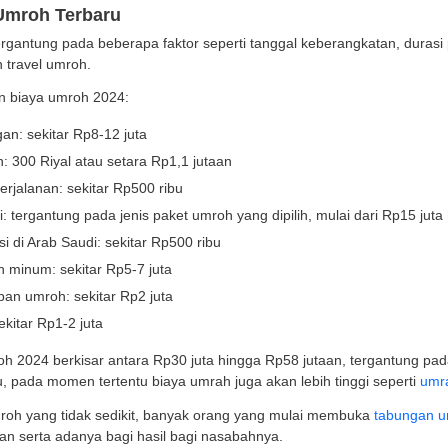
 yang juga disebut sebagai haji kecil ini sebenarnya dapa
i gambaran bagi Anda yang ingin menjalankan ibadah um
 jenis paket umroh, dan tips persiapannya.
ian Biaya Umroh Terbaru
umroh 2024 tergantung pada beberapa faktor seperti tang
isediakan oleh travel umroh.
t adalah rincian biaya umroh 2024:
aya penerbangan: sekitar Rp8-12 juta
aya visa umrah: 300 Riyal atau setara Rp1,1 jutaan
aya asuransi perjalanan: sekitar Rp500 ribu
aya akomodasi: tergantung pada jenis paket umroh yang d
aya transportasi di Arab Saudi: sekitar Rp500 ribu