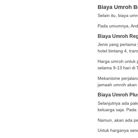
Bi
Bi
Bi
Edukasi Menarik Lainnya
Jadi, 
disedi
Medical Check Up Pra
Nikah: Panduan Lengkap
Mengi
untuk Persiapan
Pernikahan Sehat
ini me
6 Syarat Donor Darah yang
Biay
Wajib Dipenuhi dan
Persiapan Sebelum
Melakukannya
Selain
Microgreens Adalah
Sayuran Mini Kaya Nutrisi,
Pada u
Kenali Manfaat dan
Dampaknya bagi
Biay
Lingkungan
Lihat Semua Artikel >>
Jenis
hotel 