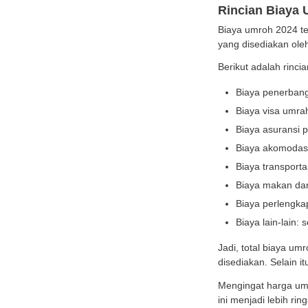
ibadah
Sebaga
biaya,
Rinc
Biaya 
yang d
Beriku
Bi
Bi
Bi
Bi
Bi