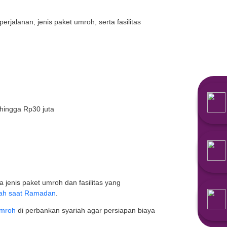
t bervariasi biasanya antara 9 hari atau 12 hari.
roh, berikut ini informasi mengenai biaya umroh 2024, 
gal keberangkatan, durasi perjalanan, jenis paket umroh,
ipilih, mulai dari Rp15 juta hingga Rp30 juta