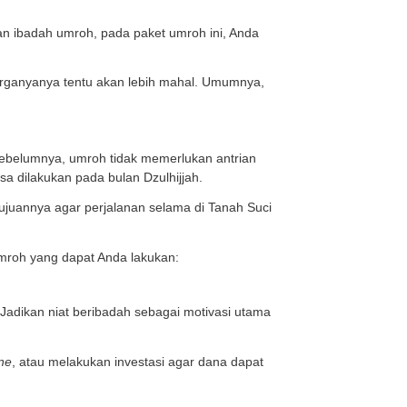
tara Rp20 juta sampai Rp25 jutaan. Adapun kegiatan ib
memenuhi kuota minimal jamaah, biasanya 25 orang yang
tuk melakukan perjalanan bersama jumlah kelompok keci
h fasilitas pada paket umroh reguler.
erlokasi dekat dengan Masjidil Haram dan Masjid Nabawi
ga Rp35.000.000 per orang.
plus
city tour
. Selain perjalanan ibadah umroh, pada pake