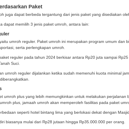
aya makan dan minum: sekitar Rp5-7 juta
aya perlengkapan umroh: sekitar Rp2 juta
aya lain-lain: sekitar Rp1-2 juta
total biaya umroh 2024 berkisar antara Rp30 juta hingga 
akan. Selain itu, pada momen tertentu biaya umrah juga a
ngat harga umroh yang tidak sedikit, banyak orang ya
njadi lebih ringan serta adanya bagi hasil bagi nasabahn
a Umroh Berdasarkan Paket
 itu, biaya umroh juga dapat berbeda tergantung dari jen
mumnya, Anda dapat memilih 3 jenis paket umroh, antar
a Umroh Reguler
 yang pertama yaitu umroh reguler. Paket umroh ini m
bintang 4, transportasi, serta perlengkapan umroh.