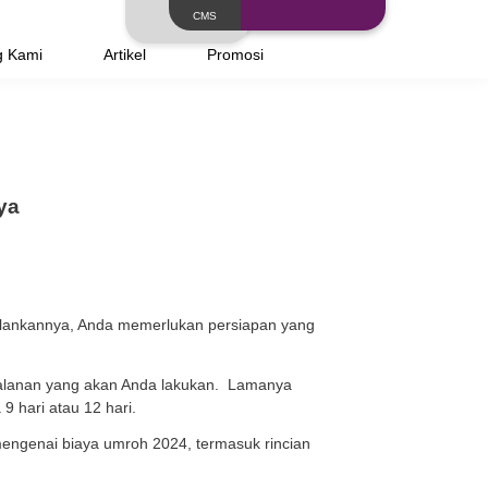
Layanan
Tentang Kami
Artikel
dan Tips Persiapannya
 Islam di dunia. Untuk menjalankannya, Anda memerluka
besar.
nan umroh serta rencana perjalanan yang akan Anda la