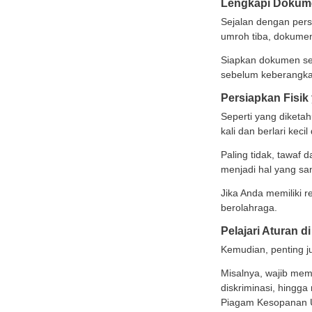
Biasan
mulai 
Tips
Apabi
yang p
Meski 
dapat 
Untuk 
Konsi
Mengin
dalam
Anda 
terkum