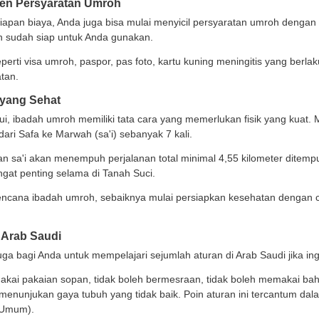
ya, destinasi yang dipilih pada paket umroh plus
city tou
dari Rp37 juta - 40 jutaan per orang.
 Mempersiapkan Ibadah Umroh
la
ibadah haji
memerlukan antrian yang harus dipersiapk
anjang. Waktu umroh juga dapat dilakukan kapan pun, se
begitu, sama seperti ibadah haji, ibadah ini membutuhk
berjalan lancar, nyaman, dan aman.
membantu Anda dalam merealisasikan ibadah, berikut i
sten dan Disiplin
gat biaya umroh yang tidak sedikit, Anda perlu disipli
 mengumpulkan uang sehingga akan terasa ringan.
bisa menambah pemasukan dengan melakukan pekerjaa
pul lebih cepat.