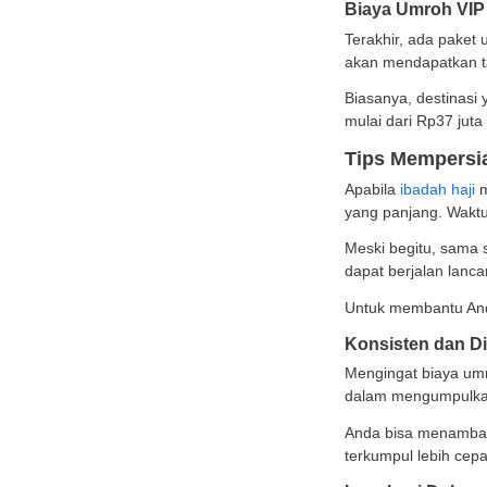
Harga 
selama
Mekani
jamaa
Biay
Selanj
keluar
Namun,
Untuk 
Biaya
Terakh
akan m