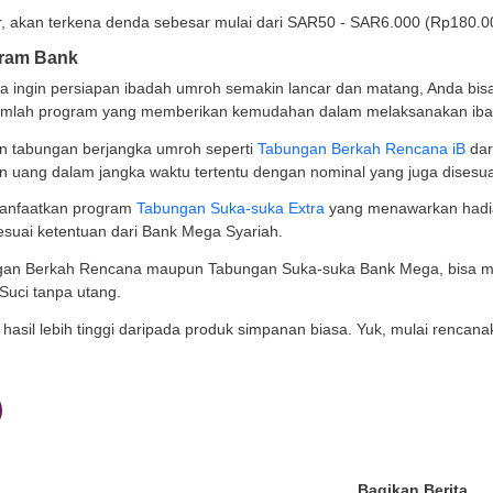
kapi Dokumen Persyaratan Umroh
n dengan persiapan biaya, Anda juga bisa mulai menyici
 tiba, dokumen sudah siap untuk Anda gunakan.
n dokumen seperti visa umroh, paspor, pas foto, kartu ku
um keberangkatan.
apkan Fisik yang Sehat
i yang diketahui, ibadah umroh memiliki tata cara yang 
an berlari kecil dari Safa ke Marwah (sa'i) sebanyak 7 kali
 tidak, tawaf dan sa'i akan menempuh perjalanan total mi
i hal yang sangat penting selama di Tanah Suci.
nda memiliki rencana ibadah umroh, sebaiknya mulai per
hraga.
ari Aturan di Arab Saudi