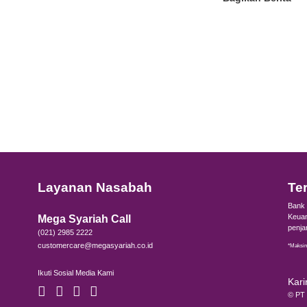
an, penting juga bagi Anda untuk mempelajari sejumlah 
ya, wajib memakai pakaian sopan, tidak boleh bermesra
minasi, hingga menunjukan gaya tubuh yang tidak baik. P
m Kesopanan Umum).
nda melanggar, akan terkena denda sebesar mulai dari
aatkan Program Bank
erakhir jika Anda ingin persiapan ibadah umroh semaki
h
memiliki sejumlah program yang memberikan kemuda
ya bisa dengan tabungan berjangka umroh seperti
Tabun
 mengumpulkan uang dalam jangka waktu tertentu dengan
juga bisa memanfaatkan program
Tabungan Suka-suka E
patan dana sesuai ketentuan dari Bank Mega Syariah.
ung di Tabungan Berkah Rencana maupun Tabungan Suka
dah ke Tanah Suci tanpa utang.