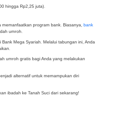
l persyaratan umroh dengan lengkap. Jadi, saat waktu p
ning meningitis yang berlaku, hingga sertifikat vaksin b
memerlukan fisik yang kuat. Mulai dari mengelilingi Kaba
.
nimal 4,55 kilometer ditempuh dengan jalan kaki. Untuk it
siapkan kesehatan dengan cara minum vitamin, istiraha