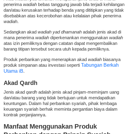
penerima
wadiah
bebas tanggung jawab bila terjadi kehilangan
dan/atau kerusakan terhadap benda yang dititipkan yang tidak
disebabkan atas kecerobohan atau kelalaian pihak penerima
wadiah
.
Sedangkan akad
wadiah yad dhamanah
adalah jenis akad di
mana penerima
wadiah
diperkenankan menggunakan
wadiah
atas izin pemiliknya dengan catatan dapat mengembalikan
barang titipan tersebut secara utuh kepada pemiliknya.
Produk perbankan yang menerapkan akad
wadiah
biasanya
produk simpanan atau investasi seperti
Tabungan Berkah
Utama iB
.
Akad Qardh
Jenis akad
qardh
adalah jenis akad pinjam-meminjam uang
dan/atau barang yang tidak bertujuan untuk mendapatkan
keuntungan. Dalam hal perbankan syariah, pihak lembaga
keuangan syariah berhak meminta pergantian biaya dalam
kontrak perjanjiannya.
Manfaat Menggunakan Produk