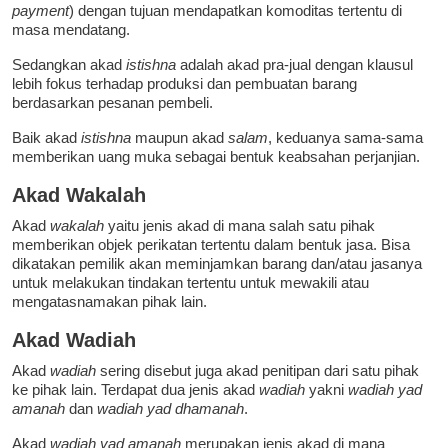
payment
) dengan tujuan mendapatkan komoditas tertentu di
masa mendatang.
Sedangkan akad
istishna
adalah akad pra-jual dengan klausul
lebih fokus terhadap produksi dan pembuatan barang
berdasarkan pesanan pembeli.
Baik akad
istishna
maupun akad
salam
, keduanya sama-sama
memberikan uang muka sebagai bentuk keabsahan perjanjian.
Akad Wakalah
Akad
wakalah
yaitu jenis akad di mana salah satu pihak
memberikan objek perikatan tertentu dalam bentuk jasa. Bisa
dikatakan pemilik akan meminjamkan barang dan/atau jasanya
untuk melakukan tindakan tertentu untuk mewakili atau
mengatasnamakan pihak lain.
Akad Wadiah
Akad
wadiah
sering disebut juga akad penitipan dari satu pihak
ke pihak lain. Terdapat dua jenis akad
wadiah
yakni
wadiah yad
amanah
dan
wadiah yad dhamanah
.
Akad
wadiah yad amanah
merupakan jenis akad di mana