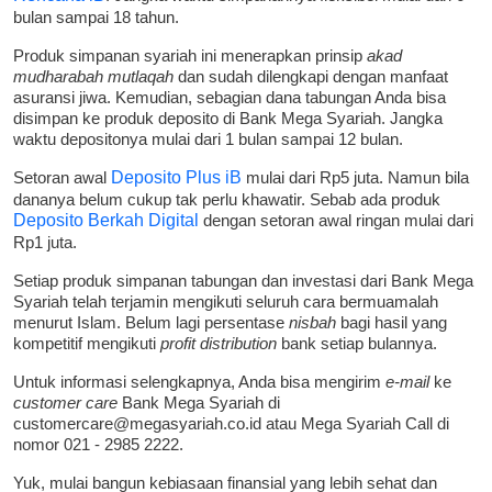
bulan sampai 18 tahun.
Produk simpanan syariah ini menerapkan prinsip
akad
mudharabah mutlaqah
dan sudah dilengkapi dengan manfaat
asuransi jiwa. Kemudian, sebagian dana tabungan Anda bisa
disimpan ke produk deposito di Bank Mega Syariah. Jangka
waktu depositonya mulai dari 1 bulan sampai 12 bulan.
Setoran awal
Deposito Plus iB
mulai dari Rp5 juta. Namun bila
dananya belum cukup tak perlu khawatir. Sebab ada produk
Deposito Berkah Digital
dengan setoran awal ringan mulai dari
Rp1 juta.
Setiap produk simpanan tabungan dan investasi dari Bank Mega
Syariah telah terjamin mengikuti seluruh cara bermuamalah
menurut Islam. Belum lagi persentase
nisbah
bagi hasil yang
kompetitif mengikuti
profit distribution
bank setiap bulannya.
Untuk informasi selengkapnya, Anda bisa mengirim
e-mail
ke
customer care
Bank Mega Syariah di
customercare@megasyariah.co.id atau Mega Syariah Call di
nomor 021 - 2985 2222.
Yuk, mulai bangun kebiasaan finansial yang lebih sehat dan