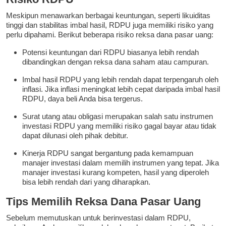
Meskipun menawarkan berbagai keuntungan, seperti likuiditas
tinggi dan stabilitas imbal hasil, RDPU juga memiliki risiko yang
perlu dipahami. Berikut beberapa risiko reksa dana pasar uang:
Potensi keuntungan dari RDPU biasanya lebih rendah
dibandingkan dengan reksa dana saham atau campuran.
Imbal hasil RDPU yang lebih rendah dapat terpengaruh oleh
inflasi. Jika inflasi meningkat lebih cepat daripada imbal hasil
RDPU, daya beli Anda bisa tergerus.
Surat utang atau obligasi merupakan salah satu instrumen
investasi RDPU yang memiliki risiko gagal bayar atau tidak
dapat dilunasi oleh pihak debitur.
Kinerja RDPU sangat bergantung pada kemampuan
manajer investasi dalam memilih instrumen yang tepat. Jika
manajer investasi kurang kompeten, hasil yang diperoleh
bisa lebih rendah dari yang diharapkan.
Tips Memilih Reksa Dana Pasar Uang
Sebelum memutuskan untuk berinvestasi dalam RDPU,