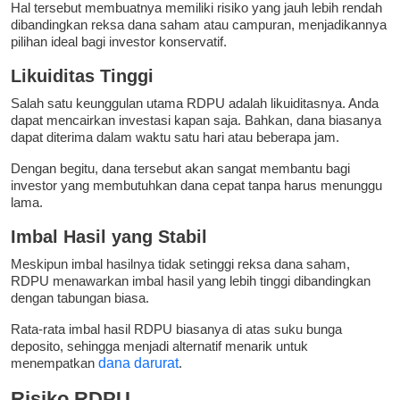
Hal tersebut membuatnya memiliki risiko yang jauh lebih rendah
dibandingkan reksa dana saham atau campuran, menjadikannya
pilihan ideal bagi investor konservatif.
Likuiditas Tinggi
Salah satu keunggulan utama RDPU adalah likuiditasnya. Anda
dapat mencairkan investasi kapan saja. Bahkan, dana biasanya
dapat diterima dalam waktu satu hari atau beberapa jam.
Dengan begitu, dana tersebut akan sangat membantu bagi
investor yang membutuhkan dana cepat tanpa harus menunggu
lama.
Imbal Hasil yang Stabil
Meskipun imbal hasilnya tidak setinggi reksa dana saham,
RDPU menawarkan imbal hasil yang lebih tinggi dibandingkan
dengan tabungan biasa.
Rata-rata imbal hasil RDPU biasanya di atas suku bunga
deposito, sehingga menjadi alternatif menarik untuk
menempatkan
dana darurat
.
Risiko RDPU