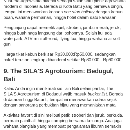
Kusuma Agrowisata dikenal sebagai salah satu pionir agrowisata
modern di Indonesia. Berada di Kota Batu yang berhawa dingin,
tempat ini menawarkan konsep
one stop holiday
dengan kebun
buah, wahana permainan, hingga hotel dalam satu kawasan.
Pengunjung dapat memetik apel, stroberi, jambu merah, jeruk,
hingga buah naga langsung dari pohonnya. Selain itu, ada
waterpark, ATV mini off-road, flying fox, hingga wahana airsoft
gun.
Harga tiket kebun berkisar Rp30.000:Rp50.000, sedangkan
paket terusan lengkap dibanderol sekitar Rp80.000 - Rp90.000.
9. The SILA'S Agrotourism: Bedugul,
Bali
Kalau Anda ingin menikmati sisi lain Bali selain pantai, The
SILA'S Agrotourism di Bedugul wajib masuk
bucket list
. Berada
di dataran tinggi Baturiti, tempat ini menawarkan udara sejuk
dengan panorama perbukitan hijau yang memanjakan mata.
Aktivitas favorit di sini meliputi petik stroberi dan jeruk, berkuda,
bermain paintball, hingga camping bersama keluarga. Ada juga
wahana bianglala yang membuat pengalaman liburan semakin