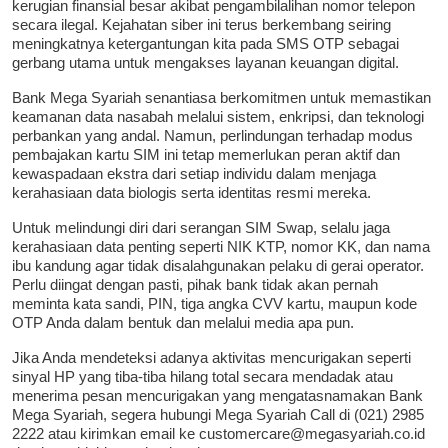
kerugian finansial besar akibat pengambilalihan nomor telepon
secara ilegal. Kejahatan siber ini terus berkembang seiring
meningkatnya ketergantungan kita pada SMS OTP sebagai
gerbang utama untuk mengakses layanan keuangan digital.
Bank Mega Syariah senantiasa berkomitmen untuk memastikan
keamanan data nasabah melalui sistem, enkripsi, dan teknologi
perbankan yang andal. Namun, perlindungan terhadap modus
pembajakan kartu SIM ini tetap memerlukan peran aktif dan
kewaspadaan ekstra dari setiap individu dalam menjaga
kerahasiaan data biologis serta identitas resmi mereka.
Untuk melindungi diri dari serangan SIM Swap, selalu jaga
kerahasiaan data penting seperti NIK KTP, nomor KK, dan nama
ibu kandung agar tidak disalahgunakan pelaku di gerai operator.
Perlu diingat dengan pasti, pihak bank tidak akan pernah
meminta kata sandi, PIN, tiga angka CVV kartu, maupun kode
OTP Anda dalam bentuk dan melalui media apa pun.
Jika Anda mendeteksi adanya aktivitas mencurigakan seperti
sinyal HP yang tiba-tiba hilang total secara mendadak atau
menerima pesan mencurigakan yang mengatasnamakan Bank
Mega Syariah, segera hubungi Mega Syariah Call di (021) 2985
2222 atau kirimkan email ke customercare@megasyariah.co.id