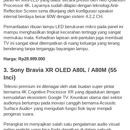
Processor 4K. Layarnya sudah dilapisi dengan teknologi Anti-
Reflection Screen serta ditunjang oleh konfigurasi speaker
internal berdaya besar 60W dengan sistem 4.2.2 CH.
Pemanfaatan ribuan lampu LED berukuran mikro pada panel ini
mampu menghasilkan tingkat kecerahan tertinggi yang sangat
memukau mata. Kehadiran lapisan anti-pantulan juga membuat
TV ini sangat ideal ditempatkan di ruang keluarga yang terang
benderang tanpa terganggu bayangan lampu.
Harga: Rp28.999.000
3. Sony Bravia XR OLED A80L / A80M (55
Inci)
Televisi premium ini ditenagai oleh otak buatan super pintar
bernama 4K Cognitive Processor XR yang dipadukan dengan
kemudahan ekosistem Google TV. Keunikan utama dari sektor
audionya bertumpu pada inovasi canggih bernama Acoustic
Surface Audio+ yang mengubah fungsi fisik layar menjadi
pengeras suara.
Perangkat ini menyajikan salah satu pengalaman audio visual
paling realistis yang bisa Anda dapatkan di dalam sebuah