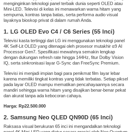
menginginkan teknologi panel terbaik dunia seperti OLED atau
Mini-LED. Televisi di kelas ini menawarkan warna hitam yang
sempurna, kontras tanpa batas, serta performa audio visual
layaknya bioskop privat di dalam rumah Anda.
1. LG OLED Evo C4 / C6 Series (55 Inci)
Televisi kasta tertinggi dari LG ini menggunakan teknologi panel
4K Self-Lit OLED yang ditenagai oleh prosesor mutakhir α9 AI
Processor Gen7. Spesifikasi mewahnya semakin lengkap
dengan dukungan refresh rate hingga 144Hz, fitur Dolby Vision
IQ, serta sinkronisasi layar G-Sync dan FreeSync Premium.
Televisi ini menjadi impian bagi para penikmat film layar lebar
karena memiliki tingkat kontras yang tidak terbatas. Setiap piksel
pada layar OLED mampu mematikan pencahayaannya secara
mandiri sehingga warna hitam yang disajikan benar-benar pekat
dan akurat tanpa ada kebocoran cahaya.
Harga: Rp22.500.000
2. Samsung Neo QLED QN90D (65 Inci)
Raksasa visual berukuran 65 inci ini mengandalkan teknologi
panel 4K Mini-LED yang diatur secara presisi oleh Neo Quantum