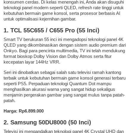
konsumen cerdas. Di kelas menengah ini, Anda akan disuguhi
teknologi panel modern seperti QLED, refresh rate tinggi untuk
kebutuhan bermain game konsol, serta prosesor berbasis AI
untuk optimalisasi kejernihan gambar.
1. TCL 55C655 / C655 Pro (55 Inci)
Smart TV berukuran 55 inci ini mengadopsi teknologi panel 4K
QLED yang dikombinasikan dengan sistem audio premium dari
Onkyo. Bagi para pencinta multimedia, TV ini telah mendukung
format bioskop Dolby Vision dan Dolby Atmos serta fitur
kecepatan layar 144Hz VRR.
Seri ini dinobatkan sebagai salah satu televisi ramah kantong
terbaik untuk kebutuhan bermain game konsol generasi terbaru
seperti PS5. Perpaduan teknologi Quantum Dot mampu
menghasilkan akurasi warna yang sangat hidup sekaligus
menjamin pergerakan gambar yang sangat mulus tanpa patah-
patah.
Harga: Rp6.899.000
2. Samsung 50DU8000 (50 Inci)
Televisi ini mengandalkan teknologi panel 4K Crystal UHD dan