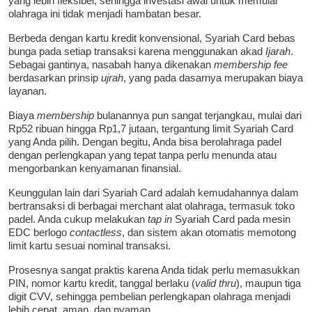
yang lebih fleksibel, sehingga investasi awal untuk memulai
olahraga ini tidak menjadi hambatan besar.
Berbeda dengan kartu kredit konvensional, Syariah Card bebas
bunga pada setiap transaksi karena menggunakan akad
Ijarah
.
Sebagai gantinya, nasabah hanya dikenakan
membership fee
berdasarkan prinsip
ujrah
, yang pada dasarnya merupakan biaya
layanan.
Biaya
membership
bulanannya pun sangat terjangkau, mulai dari
Rp52 ribuan hingga Rp1,7 jutaan, tergantung limit Syariah Card
yang Anda pilih. Dengan begitu, Anda bisa berolahraga padel
dengan perlengkapan yang tepat tanpa perlu menunda atau
mengorbankan kenyamanan finansial.
Keunggulan lain dari Syariah Card adalah kemudahannya dalam
bertransaksi di berbagai merchant alat olahraga, termasuk toko
padel. Anda cukup melakukan
tap in
Syariah Card pada mesin
EDC berlogo
contactless
, dan sistem akan otomatis memotong
limit kartu sesuai nominal transaksi.
Prosesnya sangat praktis karena Anda tidak perlu memasukkan
PIN, nomor kartu kredit, tanggal berlaku (
valid thru
), maupun tiga
digit CVV, sehingga pembelian perlengkapan olahraga menjadi
lebih cepat, aman, dan nyaman.