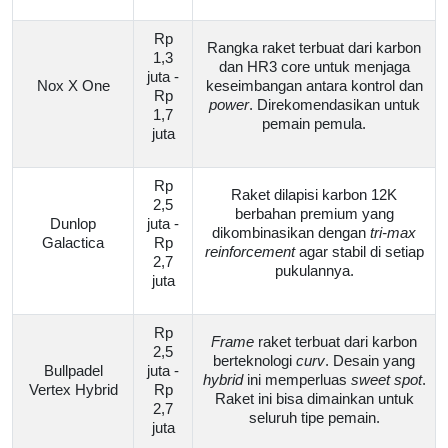
Rp
Rangka raket terbuat dari karbon
1,3
dan HR3 core untuk menjaga
juta -
Nox X One
keseimbangan antara kontrol dan
Rp
power
. Direkomendasikan untuk
1,7
pemain pemula.
juta
Rp
Raket dilapisi karbon 12K
2,5
berbahan premium yang
Dunlop
juta -
dikombinasikan dengan
tri-max
Galactica
Rp
reinforcement
agar stabil di setiap
2,7
pukulannya.
juta
Rp
Frame
raket terbuat dari karbon
2,5
berteknologi
curv
. Desain yang
Bullpadel
juta -
hybrid
ini memperluas
sweet spot
.
Vertex Hybrid
Rp
Raket ini bisa dimainkan untuk
2,7
seluruh tipe pemain.
juta