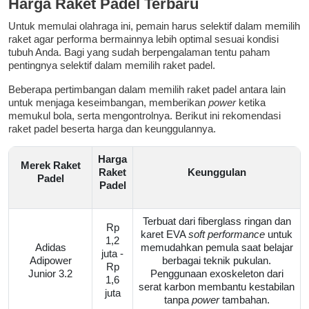
Harga Raket Padel Terbaru
Untuk memulai olahraga ini, pemain harus selektif dalam memilih
raket agar performa bermainnya lebih optimal sesuai kondisi
tubuh Anda. Bagi yang sudah berpengalaman tentu paham
pentingnya selektif dalam memilih raket padel.
Beberapa pertimbangan dalam memilih raket padel antara lain
untuk menjaga keseimbangan, memberikan
power
ketika
memukul bola, serta mengontrolnya. Berikut ini rekomendasi
raket padel beserta harga dan keunggulannya.
Harga
Merek Raket
Raket
Keunggulan
Padel
Padel
Terbuat dari fiberglass ringan dan
Rp
karet EVA
soft performance
untuk
1,2
Adidas
memudahkan pemula saat belajar
juta -
Adipower
berbagai teknik pukulan.
Rp
Junior 3.2
Penggunaan exoskeleton dari
1,6
serat karbon membantu kestabilan
juta
tanpa
power
tambahan.