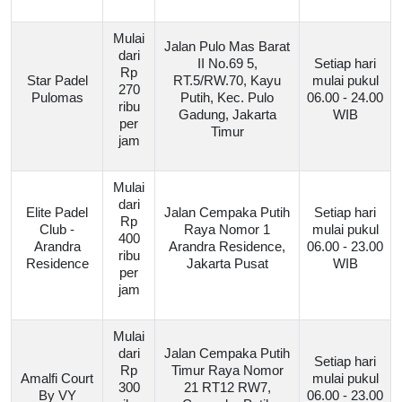
Mulai
Jalan Pulo Mas Barat
dari
II No.69 5,
Setiap hari
Rp
Star Padel
RT.5/RW.70, Kayu
mulai pukul
270
Pulomas
Putih, Kec. Pulo
06.00 - 24.00
ribu
Gadung, Jakarta
WIB
per
Timur
jam
Mulai
dari
Elite Padel
Jalan Cempaka Putih
Setiap hari
Rp
Club -
Raya Nomor 1
mulai pukul
400
Arandra
Arandra Residence,
06.00 - 23.00
ribu
Residence
Jakarta Pusat
WIB
per
jam
Mulai
dari
Jalan Cempaka Putih
Setiap hari
Rp
Timur Raya Nomor
Amalfi Court
mulai pukul
300
21 RT12 RW7,
By VY
06.00 - 23.00