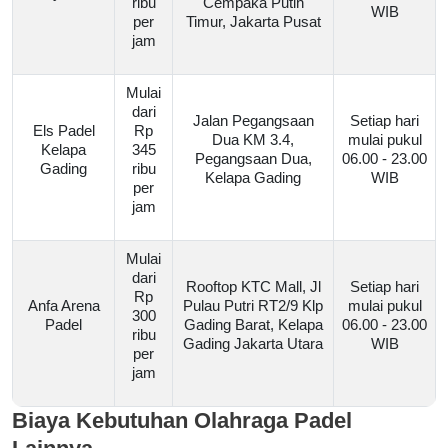
ribu
Cempaka Putih
WIB
per
Timur, Jakarta Pusat
jam
Mulai
dari
Jalan Pegangsaan
Setiap hari
Els Padel
Rp
Dua KM 3.4,
mulai pukul
Kelapa
345
Pegangsaan Dua,
06.00 - 23.00
Gading
ribu
Kelapa Gading
WIB
per
jam
Mulai
dari
Rooftop KTC Mall, Jl
Setiap hari
Rp
Anfa Arena
Pulau Putri RT2/9 Klp
mulai pukul
300
Padel
Gading Barat, Kelapa
06.00 - 23.00
ribu
Gading Jakarta Utara
WIB
per
jam
Biaya Kebutuhan Olahraga Padel