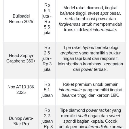
Rp
Model raket diamond, tingkat
5,4
balance
tinggi,
sweet spot
besar,
Bullpadel
juta -
serta kombinasi
power
dan
Neuron 2025
Rp
forgiveness
untuk mempermudah
5,5
transisi di level
intermediate
.
juta
Rp
Tipe raket
hybrid
berteknologi
2,5
graphene
yang memiliki struktur
Head Zephyr
juta -
ringan tapi kuat dan responsif.
Graphene 360+
Rp 3
Memberikan kombinasi kecepatan
juta
dan
power
terbaik.
Rp
Raket premium untuk pemain
Nox AT10 18K
5,1
intermediate
yang memiliki tingkat
2025
jutaan
balance
tinggi dan karbon 18K.
Rp
Tipe diamond
power
racket
yang
2,2
memiliki
shaft
ringan dan
sweet
Dunlop Aero-
jutaan
spot
di bagian kepala. Cocok
Star Pro
- Rp 3
untuk pemain
intermediate
karena