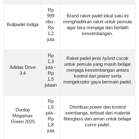
Rp
999
Brand raket padel lokal satu ini
ribu -
menghadirkan raket untuk pemula
Bullpadel Indiga
Rp
agar bisa menjaga dan berlatih
1,2
keseimbangan.
juta
Rp
Raket padel jenis
hybrid
cocok
1,3
untuk pemula yang masih belajar
Adidas Drive
juta -
menjaga keseimbangan antara
3.4
Rp
kontrol dan
power
serta
1,5
mengeksplor gaya bermain padel.
jutaan
Rp
1,6
Distribusi
power
dan kontrol
Dunlop
juta -
seimbanga, terbuat dari material
Megamax
Rp
fiberglass dan aman untuk belajar
Green 2025
1,8
curve
padel.
juta