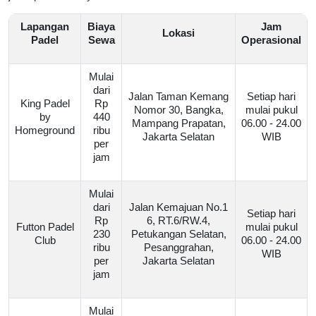
Lapangan
Biaya
Jam
Lokasi
Padel
Sewa
Operasional
Mulai
dari
Jalan Taman Kemang
Setiap hari
King Padel
Rp
Nomor 30, Bangka,
mulai pukul
by
440
Mampang Prapatan,
06.00 - 24.00
Homeground
ribu
Jakarta Selatan
WIB
per
jam
Mulai
dari
Jalan Kemajuan No.1
Setiap hari
Rp
6, RT.6/RW.4,
Futton Padel
mulai pukul
230
Petukangan Selatan,
Club
06.00 - 24.00
ribu
Pesanggrahan,
WIB
per
Jakarta Selatan
jam
Mulai