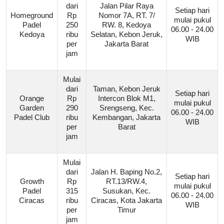
dari
Jalan Pilar Raya
Setiap hari
Homeground
Rp
Nomor 7A, RT. 7/
mulai pukul
Padel
250
RW. 8, Kedoya
06.00 - 24.00
Kedoya
ribu
Selatan, Kebon Jeruk,
WIB
per
Jakarta Barat
jam
Mulai
dari
Taman, Kebon Jeruk
Setiap hari
Orange
Rp
Intercon Blok M1,
mulai pukul
Garden
290
Srengseng, Kec.
06.00 - 24.00
Padel Club
ribu
Kembangan, Jakarta
WIB
per
Barat
jam
Mulai
dari
Jalan H. Baping No.2,
Setiap hari
Growth
Rp
RT.13/RW.4,
mulai pukul
Padel
315
Susukan, Kec.
06.00 - 24.00
Ciracas
ribu
Ciracas, Kota Jakarta
WIB
per
Timur
jam