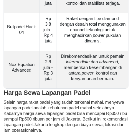
juta
kontrol dan stabilitas terjaga.
Rp
Raket dengan tipe diamond
3,8
dengan desain total menggunakan
Bullpadel Hack
juta -
channel teknologi untuk
04
Rp 4
menghadirkan
power
pukulan
juta
dinamis.
Rp
Direkomendasikan untuk pemain
2,8
intermediate
dan
advanced
,
Nox Equation
juta -
memberikan keseimbangan di
Advanced
Rp 3
antara
power
, kontrol dan
juta
kenyamanan bermain.
Harga Sewa Lapangan Padel
Selain harga raket padel yang sudah terkenal mahal, menyewa
lapangan padel adalah kebutuhan padel mahal setelahnya.
Kabarnya harga sewa lapangan padel bisa mencapai Rp350 ribu
sampai Rp500 ribuan per jam di Jakarta. Berikut ini rekomendasi
lapangan padel Jakarta lengkap dengan biaya sewa, lokasi dan
jam operasionalnya.