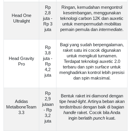
Rp
Ringan, kemudahan mengontrol
2,8
keseimbangan, menggunakan
Head One
juta -
teknologi carbon 12K dan auxetic
Ultralight
Rp 3
untuk mempermudah mobilitas
juta
pemain pemula dan
intermediate
.
Bagi yang sudah berpengalaman,
Rp
raket satu ini cocok digunakan
3,8
untuk mengikuti turnamen.
Head Gravity
juta -
Terdapat teknologi auxetic 2.0
Pro
Rp
terbaru dan
spin surface
untuk
4,2
menghadirkan kontrol lebih presisi
juta
dan spin maksimal.
Rp
Bentuk raket ini diamond dengan
2,9
Adidas
tipe
head-light
. Artinya beban akan
jutaan
MetalboneTeam
terdistribusi dengan baik di bagian
- Rp
3.3
handle
raket. Cocok bila Anda
3,2
ingin berlatih
punch
kuat.
juta