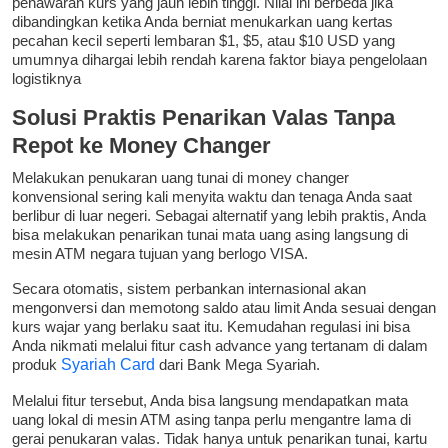
penawaran kurs yang jauh lebih tinggi. Nilai ini berbeda jika
dibandingkan ketika Anda berniat menukarkan uang kertas
pecahan kecil seperti lembaran $1, $5, atau $10 USD yang
umumnya dihargai lebih rendah karena faktor biaya pengelolaan
logistiknya
Solusi Praktis Penarikan Valas Tanpa
Repot ke Money Changer
Melakukan penukaran uang tunai di money changer
konvensional sering kali menyita waktu dan tenaga Anda saat
berlibur di luar negeri. Sebagai alternatif yang lebih praktis, Anda
bisa melakukan penarikan tunai mata uang asing langsung di
mesin ATM negara tujuan yang berlogo VISA.
Secara otomatis, sistem perbankan internasional akan
mengonversi dan memotong saldo atau limit Anda sesuai dengan
kurs wajar yang berlaku saat itu. Kemudahan regulasi ini bisa
Anda nikmati melalui fitur cash advance yang tertanam di dalam
produk
Syariah Card
dari Bank Mega Syariah.
Melalui fitur tersebut, Anda bisa langsung mendapatkan mata
uang lokal di mesin ATM asing tanpa perlu mengantre lama di
gerai penukaran valas. Tidak hanya untuk penarikan tunai, kartu