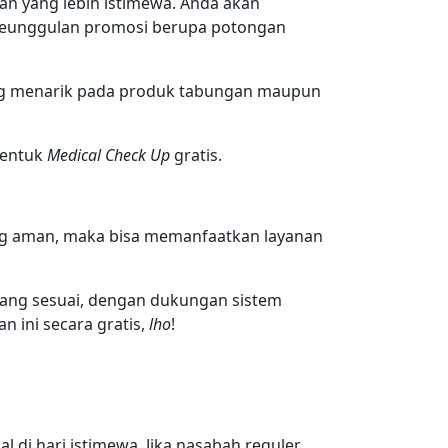
 yang lebih istimewa. Anda akan
n keunggulan promosi berupa potongan
g menarik pada produk tabungan maupun
bentuk
Medical Check Up
gratis.
yang aman, maka bisa memanfaatkan layanan
ang sesuai, dengan dukungan sistem
 ini secara gratis,
lho
!
 di hari istimewa. Jika nasabah reguler