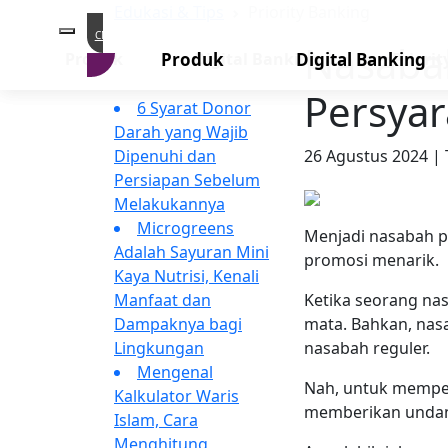
Edukasi & Tips
Priority Banking
CMS
Nasabah
Edukasi Menarik
Produk
Digital Banking
Priori
Produk
Digital Banking
Lainnya
Persya
6 Syarat Donor
Darah yang Wajib
26 Agustus 2024 |
Dipenuhi dan
Persiapan Sebelum
Melakukannya
Microgreens
Menjadi nasabah p
Adalah Sayuran Mini
promosi menarik.
Kaya Nutrisi, Kenali
Ketika seorang nas
Manfaat dan
mata. Bahkan, nas
Dampaknya bagi
nasabah reguler.
Lingkungan
Mengenal
Nah, untuk mempe
Kalkulator Waris
memberikan undan
Islam, Cara
Menghitung