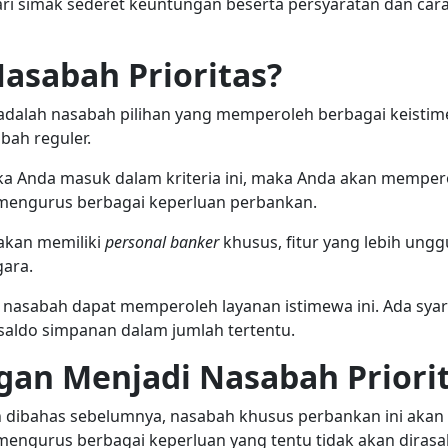
mari simak sederet keuntungan beserta persyaratan dan ca
Nasabah Prioritas?
 adalah nasabah pilihan yang memperoleh berbagai keistim
bah reguler.
ka Anda masuk dalam kriteria ini, maka Anda akan mempero
mengurus berbagai keperluan perbankan.
akan memiliki
personal banker
khusus, fitur yang lebih un
gara.
nasabah dapat memperoleh layanan istimewa ini. Ada syara
ldo simpanan dalam jumlah tertentu.
an Menjadi Nasabah Priori
h dibahas sebelumnya, nasabah khusus perbankan ini akan 
engurus berbagai keperluan yang tentu tidak akan dirasa