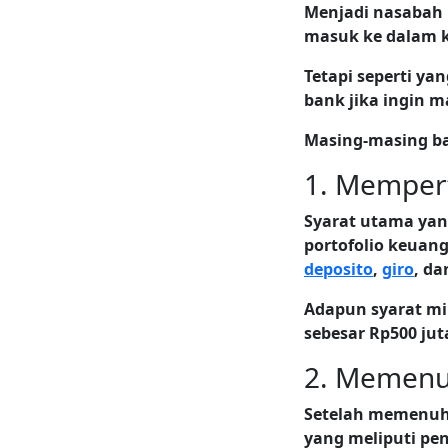
Menjadi nasabah 
masuk ke dalam k
Tetapi seperti ya
bank jika ingin m
Masing-masing ba
1. Memper
Syarat utama yan
portofolio keuan
deposito
,
giro
, d
Adapun syarat mi
sebesar Rp500 jut
2. Memenuh
Setelah memenuhi
yang meliputi pe