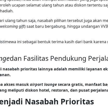
oleh ucapan selamat ulang tahun atau diskon tertentu s
hadiah.
ari ulang tahun saja, nasabah pilihan tersebut juga akan
welcoming gift
) saat baru bergabung, hingga undangan VVIP
stimewa ini sebagai bentuk terima kasih dari bank karena 
unge
dan Fasilitas Pendukung Perja
i nasabah prioritas lainnya adalah memiliki layanan e
anan.
pa akses masuk
airport lounge
secara gratis, manfaat bag
ng meliputi diskon hotel, restoran, dan pusat perjalan
enjadi Nasabah Prioritas