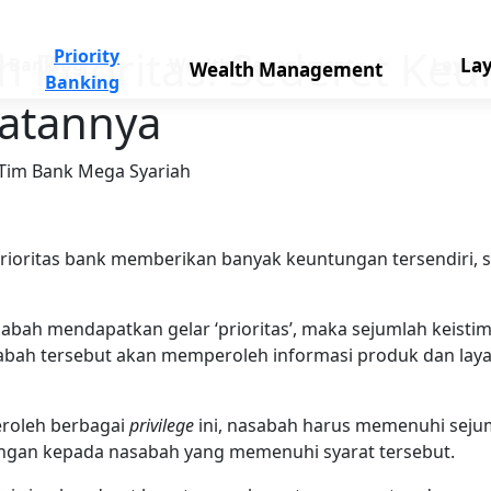
 Prioritas: Sederet Ke
Priority
ty Banking
Wealth Management
Layan
La
Wealth Management
Banking
ratannya
 Tim Bank Mega Syariah
rioritas bank memberikan banyak keuntungan tersendiri, s
abah mendapatkan gelar ‘prioritas’, maka sejumlah keisti
abah tersebut akan memperoleh informasi produk dan laya
roleh berbagai
privilege
ini, nasabah harus memenuhi seju
gan kepada nasabah yang memenuhi syarat tersebut.