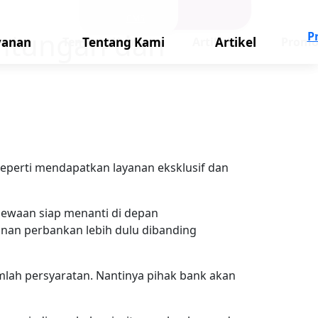
CMS
untungan dan
P
an
Tentang Kami
Artikel
Promo
yanan
Tentang Kami
Artikel
eperti mendapatkan layanan eksklusif dan
mewaan siap menanti di depan
nan perbankan lebih dulu dibanding
mlah persyaratan. Nantinya pihak bank akan