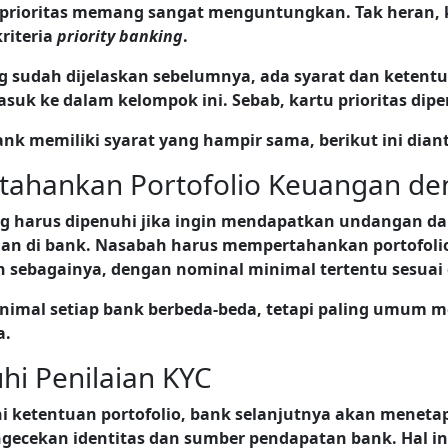
prioritas memang sangat menguntungkan. Tak heran, 
riteria
priority banking
.
ng sudah dijelaskan sebelumnya, ada syarat dan keten
asuk ke dalam kelompok ini. Sebab, kartu prioritas dip
nk memiliki syarat yang hampir sama, berikut ini dian
tahankan Portofolio Keuangan de
g harus dipenuhi jika ingin mendapatkan undangan d
gan di bank. Nasabah harus mempertahankan portofoli
an sebagainya, dengan nominal minimal tertentu sesua
nimal setiap bank berbeda-beda, tetapi paling umum
a.
i Penilaian KYC
 ketentuan portofolio, bank selanjutnya akan meneta
ngecekan identitas dan sumber pendapatan bank. Hal in