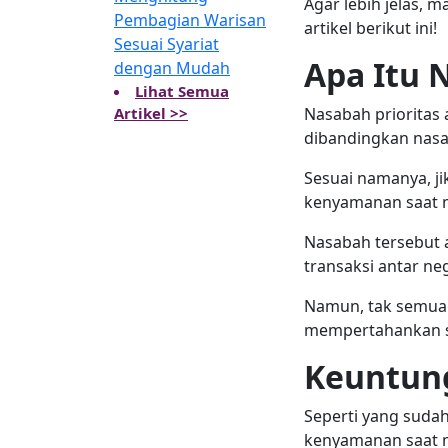
Agar lebih jelas, 
Pembagian Warisan
artikel berikut ini!
Sesuai Syariat
Apa Itu 
dengan Mudah
Lihat Semua
Nasabah prioritas
Artikel >>
dibandingkan nasa
Sesuai namanya, ji
kenyamanan saat 
Nasabah tersebut 
transaksi antar ne
Namun, tak semua 
mempertahankan sa
Keuntung
Seperti yang suda
kenyamanan saat m