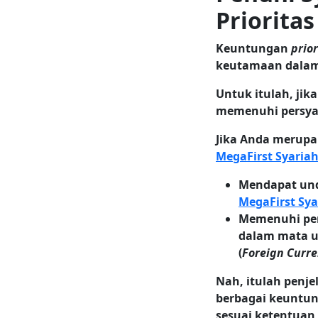
Prioritas
Keuntungan
prio
keutamaan dalam
Untuk itulah, ji
memenuhi persyar
Jika Anda merupa
MegaFirst Syaria
Mendapat und
MegaFirst Sya
Memenuhi per
dalam mata u
(
Foreign Curr
Nah, itulah penj
berbagai keuntun
sesuai ketentuan