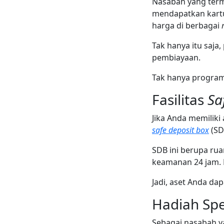
Nasabah yang ter
mendapatkan kartu
harga di berbagai
Tak hanya itu saj
pembiayaan.
Tak hanya program
Fasilitas
Sa
Jika Anda memilik
safe deposit box
(SD
SDB ini berupa ru
keamanan 24 jam. N
Jadi, aset Anda d
Hadiah Spe
Sebagai nasabah ya