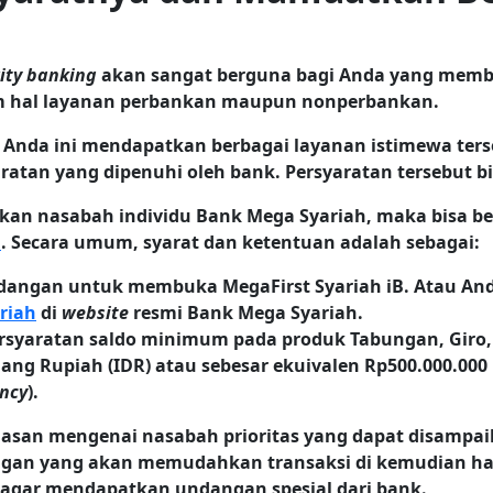
rity banking
akan sangat berguna bagi Anda yang me
 hal layanan perbankan maupun nonperbankan.
ka Anda ini mendapatkan berbagai layanan istimewa ter
atan yang dipenuhi oleh bank. Persyaratan tersebut b
kan nasabah individu Bank Mega Syariah, maka bisa 
h
. Secara umum, syarat dan ketentuan adalah sebagai:
angan untuk membuka MegaFirst Syariah iB. Atau And
riah
di
website
resmi Bank Mega Syariah.
syaratan saldo minimum pada produk Tabungan, Giro, 
ang Rupiah (IDR) atau sebesar ekuivalen Rp500.000.00
ency
).
elasan mengenai nasabah prioritas yang dapat disampai
gan yang akan memudahkan transaksi di kemudian ha
 agar mendapatkan undangan spesial dari bank.