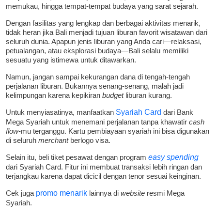
memukau, hingga tempat-tempat budaya yang sarat sejarah.
Dengan fasilitas yang lengkap dan berbagai aktivitas menarik,
tidak heran jika Bali menjadi tujuan liburan favorit wisatawan dari
seluruh dunia. Apapun jenis liburan yang Anda cari—relaksasi,
petualangan, atau eksplorasi budaya—Bali selalu memiliki
sesuatu yang istimewa untuk ditawarkan.
Namun, jangan sampai kekurangan dana di tengah-tengah
perjalanan liburan. Bukannya senang-senang, malah jadi
kelimpungan karena kepikiran
budget
liburan kurang.
Untuk menyiasatinya, manfaatkan
Syariah Card
dari Bank
Mega Syariah untuk menemani perjalanan tanpa khawatir
cash
flow
-mu terganggu. Kartu pembiayaan syariah ini bisa digunakan
di seluruh
merchant
berlogo visa.
Selain itu, beli tiket pesawat dengan program
easy spending
dari Syariah Card. Fitur ini membuat transaksi lebih ringan dan
terjangkau karena dapat dicicil dengan tenor sesuai keinginan.
Cek juga
promo menarik
lainnya di
website
resmi Mega
Syariah.