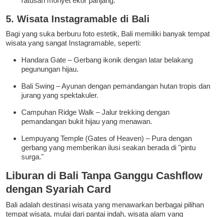
ratusan monyet ekor panjang.
5. Wisata Instagramable di Bali
Bagi yang suka berburu foto estetik, Bali memiliki banyak tempat
wisata yang sangat Instagramable, seperti:
Handara Gate – Gerbang ikonik dengan latar belakang
pegunungan hijau.
Bali Swing – Ayunan dengan pemandangan hutan tropis dan
jurang yang spektakuler.
Campuhan Ridge Walk – Jalur trekking dengan
pemandangan bukit hijau yang menawan.
Lempuyang Temple (Gates of Heaven) – Pura dengan
gerbang yang memberikan ilusi seakan berada di "pintu
surga."
Liburan di Bali Tanpa Ganggu Cashflow
dengan Syariah Card
Bali adalah destinasi wisata yang menawarkan berbagai pilihan
tempat wisata, mulai dari pantai indah, wisata alam yang