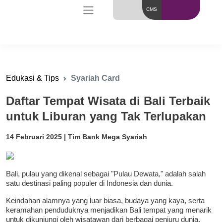
CMS
Edukasi & Tips
Syariah Card
Daftar Tempat Wisata di Bali Terbaik
untuk Liburan yang Tak Terlupakan
14 Februari 2025 | Tim Bank Mega Syariah
Bali, pulau yang dikenal sebagai "Pulau Dewata," adalah salah
satu destinasi paling populer di Indonesia dan dunia.
Keindahan alamnya yang luar biasa, budaya yang kaya, serta
keramahan penduduknya menjadikan Bali tempat yang menarik
untuk dikunjungi oleh wisatawan dari berbagai penjuru dunia.