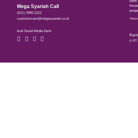
an
password
, PIN, kode OTP, dan keamanan Biometrik melal
ian penjelasan tentang QRIS dan manfaat yang dapat d
memanfaatkan fitur QRIS yang tersedia di M-Syariah. Se
-Syariah