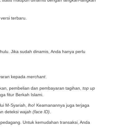
nsaksi ini juga akan berdampak pada kepuasan pelanggan
gga dapat meminimalisir penipuan.
u karena transaksi dilakukan secara
cashless
.
dah
 menjadi lebih mudah.
atat dengan baik. Oleh karena itu, hal ini akan memud
adap transaksi yang dilakukan.
rikan kemudahan bagi konsumen untuk melakukan trans
di-unduh di Google Play atau App Store.