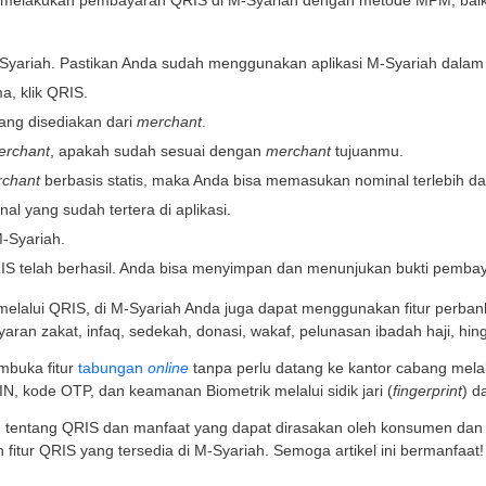
 lebih cepat dan juga efisien. Kecepatan dalam bertra
minimalisir penipuan
n menggunakan QRIS, transaksi langsung tercatat sehin
 itu, Anda juga dapat terhindar dari penipuan uang pals
mantauan dan analisis transaksi yang lebih mu
unaan QRIS juga dapat membuat pemantauan transaksi
 menggunakan QRIS, setiap transaksi yang terjadi terc
onsumen untuk melakukan pemantauan dan analisis terh
 Gunakan Fitur QRIS di Aplikasi M-Syariah
menjadi inovasi dari Bank Indonesia yang dapat membe
n satu ini juga tersedia di
aplikasi M-Syariah
yang dapat 