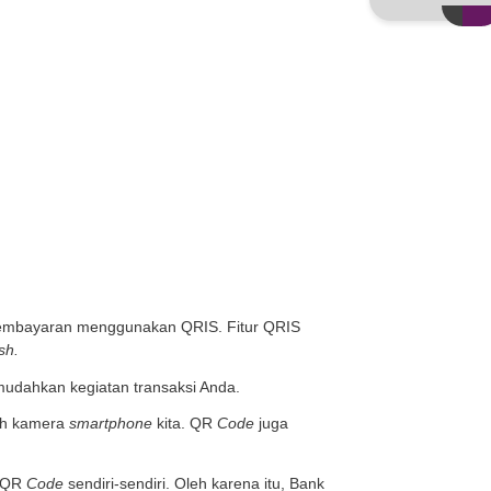
Kami
Artikel
Promosi
dan Merchant
Anda nikmati, salah satunya pembayaran menggunakan QR
lanja tanpa membawa uang
cash.
de
yang tentunya dapat memudahkan kegiatan transaksi