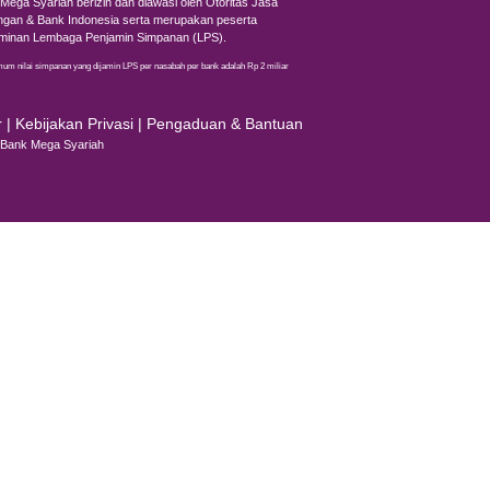
ui sidik jari (
fingerprint
) dan deteksi wajah
(face ID)
.
irasakan oleh konsumen dan pedagang. Untuk kemudahan
moga artikel ini bermanfaat!
Bagikan Berita