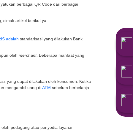
code
yang dapat dipindai oleh kamera
smartphone
kita.
teknologi finansial memiliki QR
Code
sendiri-sendiri. O
paya standarisasi yang menyatukan berbagai QR Code 
gi konsumen dan pedagang, simak artikel berikut ya.
andard
. Sesuai namanya,
QRIS adalah
standarisasi yang
 di Indonesia.
mati baik oleh konsumen maupun oleh
merchant
. Beber
ikut.