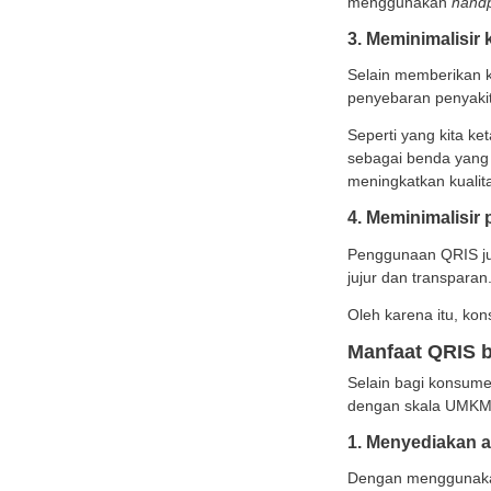
Dengan
akan 
Hal i
Edukasi Menarik Lainnya
2. K
Mengg
Medical Check Up Pra
Nikah: Panduan Lengkap
untuk Persiapan
Untuk
Pernikahan Sehat
meng
6 Syarat Donor Darah yang
Wajib Dipenuhi dan
Persiapan Sebelum
3. Me
Melakukannya
Selai
Microgreens Adalah
Sayuran Mini Kaya Nutrisi,
penye
Kenali Manfaat dan
Dampaknya bagi
Lingkungan
Sepert
Lihat Semua Artikel >>
sebaga
mening