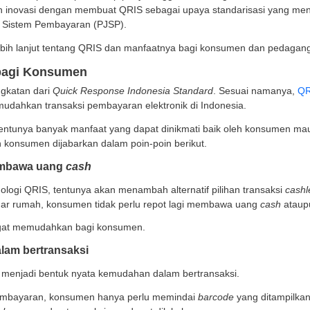
i yang kita semua tau, QR
Code
merupakan sebuah
bar
aatkan dalam teknologi finansial.
demikian, akan merepotkan apabila tiap penyelenggara 
esia melakukan inovasi dengan membuat QRIS sebagai u
lenggara Jasa Sistem Pembayaran (PJSP).
mengetahui lebih lanjut tentang QRIS dan manfaatnya ba
aat QRIS bagi Konsumen
merupakan singkatan dari
Quick Response Indonesia St
sia untuk memudahkan transaksi pembayaran elektronik
n ada QRIS, tentunya banyak manfaat yang dapat dinik
dirasakan oleh konsumen dijabarkan dalam poin-poin ber
dak perlu membawa uang
cash