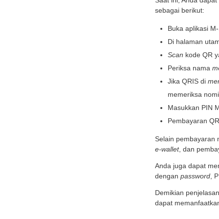
dengan
3. Me
Denga
Selain
4. Pe
Pengg
Dengan
juga k
Yuk,
QRIS 
Layana