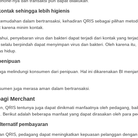
 adanya teknologi QRIS, tentunya akan menambah altern
berbelanja keluar rumah, konsumen tidak perlu repot l
ni tentunya sangat memudahkan bagi konsumen.
emudahan dalam bertransaksi
unakan QRIS menjadi bentuk nyata kemudahan dalam b
 melakukan pembayaran, konsumen hanya perlu memin
gunakan
handphone-
nya dan transaksi pun dapat dilaku
minimalisir kontak sehingga lebih higienis
n memberikan kemudahan dalam bertransaksi, kehadiran 
baran penyakit karena minim kontak.
i yang kita ketahui, penyebaran virus dan bakteri dapat 
i benda yang selalu berpindah dapat menyimpan virus 
katkan kualitas hidup.