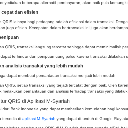
minimalisir penipuan
unaan QRIS juga melindungi konsumen dari penipuan. H
dan transparan.
arena itu, konsumen juga merasa aman dalam bertransa
aat QRIS bagi Merchant
n bagi konsumen, QRIS tentunya juga dapat dinikmati m
n skala UMKM. Berikut adalah beberapa manfaat yang d
nyediakan alternatif pembayaran
n menggunakan QRIS, pedagang dapat meningkatkan ke
am. Dengan menyediakan beberapa alternatif pembayaran
ansaksi lebih cepat dan efisien
t penggunaan QRIS lainnya bagi pedagang adalah efisi