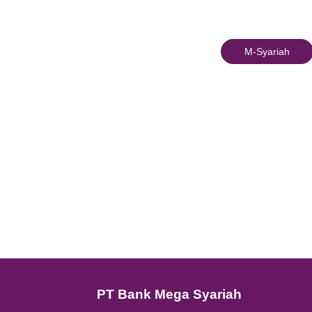
Saat 
sebaga
Bu
Di
S
Pe
Ji
me
Ma
Pe
Selai
e-wall
Anda 