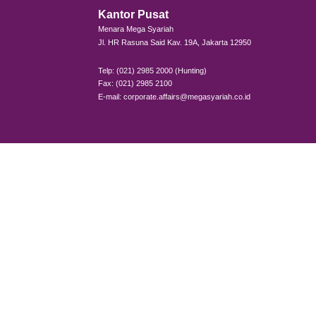
deng
Demik
dapat 
M