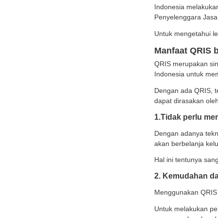
Sepert
dimanf
Namun 
Indon
Penye
Untuk 
Manf
QRIS 
Indone
Denga
dapat 
1.Ti