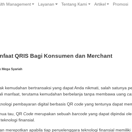
Banking
Wealth Management
Layanan
Tentang 
Sederet Manfaat QRIS Bagi Konsumen 
ri 2024 | Tim Bank Mega Syariah
ni, begitu banyak kemudahan bertransaksi yang dapat 
iki banyak sekali manfaat, terutama kemudahan berbe
merupakan teknologi pembayaran digital berbasis QR
co