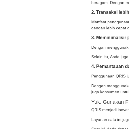
4. Me
Pengg
jujur 
Oleh k
Manf
Selai
denga
1. Me
Denga
berag
2. Tr
Manfaa