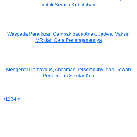
untuk Semua Kebutuhan
Waspada Penularan Campak pada Anak, Jadwal Vaksin
MR dan Cara Penanganannya
Mengenal Hantavirus, Ancaman Tersembunyi dari Hewan
Pengerat di Sekitar Kita
‹
1
2
3
4
›
»