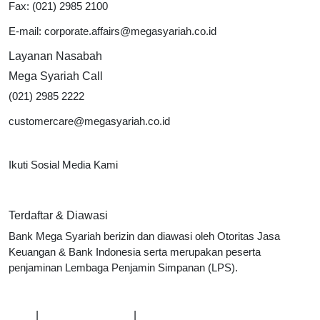
Fax: (021) 2985 2100
E-mail: corporate.affairs@megasyariah.co.id
Layanan Nasabah
Mega Syariah Call
(021) 2985 2222
customercare@megasyariah.co.id
Ikuti Sosial Media Kami
Terdaftar & Diawasi
Bank Mega Syariah berizin dan diawasi oleh Otoritas Jasa
Keuangan & Bank Indonesia serta merupakan peserta
penjaminan Lembaga Penjamin Simpanan (LPS).
*Maksimum nilai simpanan yang dijamin LPS per nasabah per bank adalah Rp 2 miliar
Karir
|
Kebijakan Privasi
|
Pengaduan & Bantuan