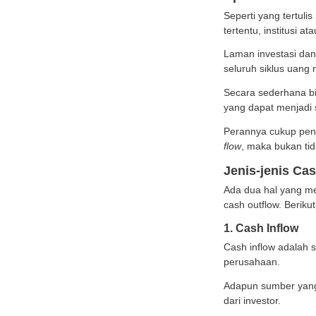
bagi s
Salah
Apa 
Sepert
tertent
Laman
seluru
Secara
yang d
Perann
flow
, 
Jeni