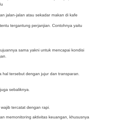
ar atau pengeluaran. Dalam bisnis, jenis pengeluaran 
 biaya distributor, biaya pemasaran, gaji karyawan hin
ditunaikan maka Anda mendapatkan sanksi. Contohnya an
ini berkaitan dengan kebutuhan pokok sehari-hari. Misa
ta transportasi bagi individu
umtif. Misalnya saja kebutuhan jalan-jalan atau sekadar
iuangkan pada periode tertentu tergantung perjanjian.