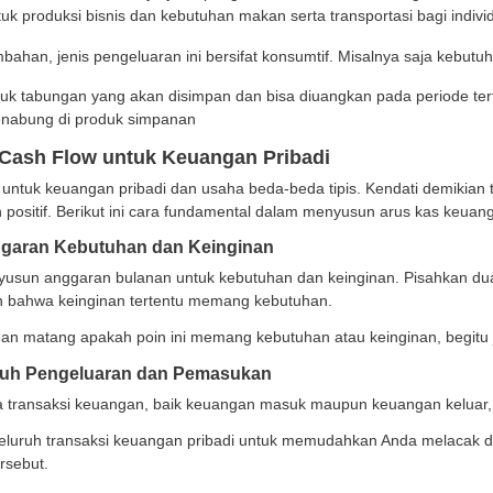
sh Outflow
iknya,
cash outflow
merupakan siklus arus kas uang kelu
ung jawab perusahaan yang harus ditunaikan.
oh
cash flow
pengeluaran di antaranya belanja bahan baku,
an bila ada.
n jenis
cash outflow
di antaranya sebagai berikut:
ngeluaran tetap wajib dibayarkan, yang apabila tidak 
jak
ngeluaran tak terhindarkan, biasanya jenis pengeluaran 
han pokok untuk produksi bisnis dan kebutuhan makan ser
ngeluaran tambahan, jenis pengeluaran ini bersifat kons
ngeluaran untuk tabungan yang akan disimpan dan bisa d