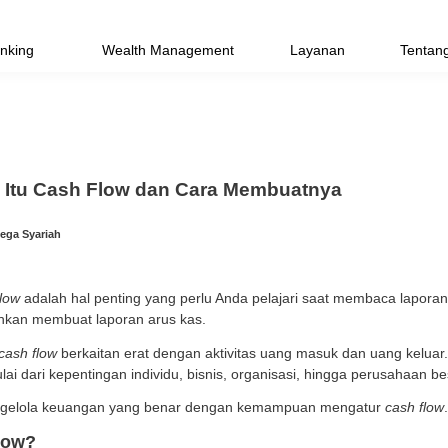
Priority Banking
Wealth Management
genal Apa Itu Cash Flow dan Cara Me
2024 | Tim Bank Mega Syariah
as alias
cash flow
adalah hal penting yang perlu Anda p
perusahaan bahkan membuat laporan arus kas.
rsebut karena
cash flow
berkaitan erat dengan aktivitas