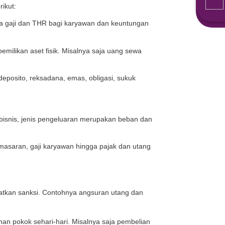
sh flow
yakni transaksi uang masuk atau cash inflow dan
aan dari sumber mana saja untuk membantu modal bisni
duk oleh konsumen, piutang, laba usaha, dividen invest
an di antaranya sebagai berikut:
a dengan rutin. Misalnya saja gaji dan THR bagi karya
sumber penghasilan atas kepemilikan aset fisik. Misalny
n investasi seperti saham, deposito, reksadana, emas, o