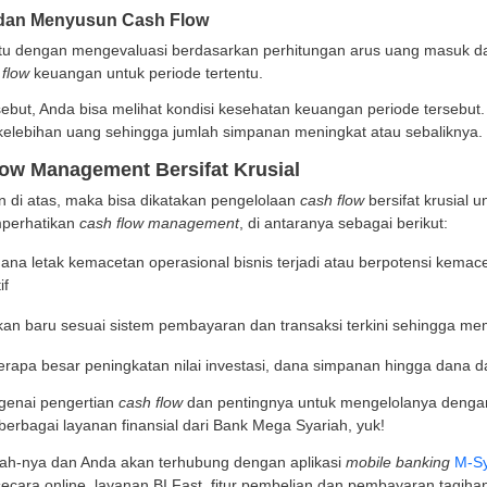
nyusun Daftar Aset dan Nilai
an mencatat seluruh aset beserta nilainya.
ai contoh bila Anda memiliki passive income berupa ua
gan
.
nyusun Daftar Liabilitas
t Kamus Besar Bahasa Indonesia, liabilitas adalah peng
anggung jawab perorangan atau perusahaan dan organisa
dan tanggung jawab yang dimaksud adalah biaya-biaya y
ban sehari-hari atau biaya produksi.
encari Pendapatan Tambahan
beberapa kondisi, mungkin saja Anda membutuhkan peng
 daftar bagaimana cara Anda mendapatkan pendapatan t
nghitung Estimasi Total Nilai Kekayaan