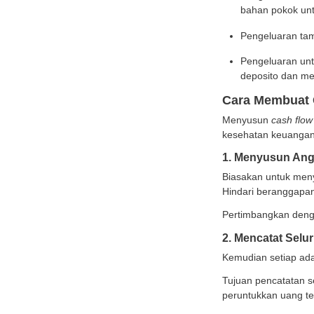
2. Ca
Sebal
tangg
Cont
pinjam
Adapu
Pe
pa
Pe
ba
Pe
Pe