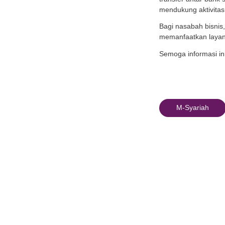
Kemudi
penda
Dengan
7. M
Langka
keuan
Dala
Artiny
Alas
Denga
positi
Me
ti