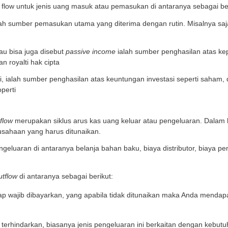
a hal yang menjadi faktor penting dalam perhitungan
ca
utflow. Berikut ini penjelasannya:
sh Inflow
nflow adalah siklus uang masuk yang dimiliki perusah
ahaan.
 sumber yang dimaksud bisa berasal dari pembelian pro
vestor.
 contoh cash flow untuk jenis uang masuk atau pemasuk
kan aktif, ialah sumber pemasukan utama yang diterim
kan pasif, atau bisa juga disebut
passive income
ialah 
atau kantor dan royalti hak cipta
kan investasi, ialah sumber penghasilan atas keuntunga
 penjualan properti