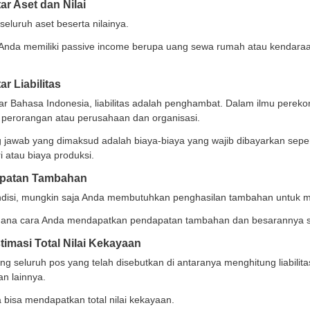
posito dan menabung di produk simpanan
 Membuat Cash Flow untuk Keuangan Pri
usun
cash flow
untuk keuangan pribadi dan usaha beda-be
tan keuangan positif. Berikut ini cara fundamental da
enyusun Anggaran Kebutuhan dan Keinginan
an untuk menyusun anggaran bulanan untuk kebutuhan da
ri beranggapan bahwa keinginan tertentu memang kebut
bangkan dengan matang apakah poin ini memang kebutuh
encatat Seluruh Pengeluaran dan Pemasukan
an setiap ada transaksi keuangan, baik keuangan masuk
n pencatatan seluruh transaksi keuangan pribadi untuk
ukkan uang tersebut.