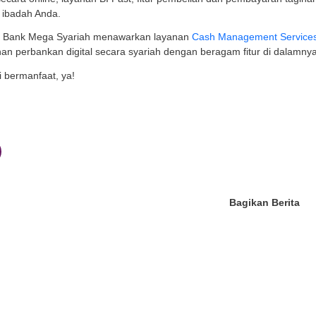
an, menghitung seluruh pos yang telah disebutkan di an
patan tambahan lainnya.
 begitu, Anda bisa mendapatkan total nilai kekayaan.
engevaluasi dan Menyusun Cash Flow
h terakhir yaitu dengan mengevaluasi berdasarkan per
gan atau
cash flow
keuangan untuk periode tertentu.
m
cash flow
tersebut, Anda bisa melihat kondisi kesehata
a apakah ada kelebihan uang sehingga jumlah simpanan 
an Cash Flow Management Bersifat Krusia
n pembahasan di atas, maka bisa dikatakan pengelola
f. Manfaat memperhatikan
cash flow management
, di an
ngetahui di mana letak kemacetan operasional bisnis 
ndakan preventif