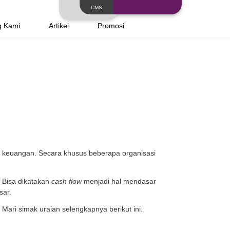
Layanan
Tentang Kami
Artikel
mbuatnya
elajari saat membaca laporan keuangan. Secara khusus 
 uang masuk dan uang keluar. Bisa dikatakan
cash flow
me