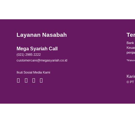
mbuat kebijakan baru sesuai sistem pembayaran dan t
ngetahui seberapa besar peningkatan nilai investasi, d
 informasi mengenai pengertian
cash flow
dan pentingny
s, manfaatkan berbagai layanan finansial dari Bank Mega
tabungan syariah-nya dan Anda akan terhubung dengan 
er antar bank secara online, layanan BI Fast, fitur pembe
ung aktivitas ibadah Anda.
nasabah bisnis, Bank Mega Syariah menawarkan layana
aatkan layanan perbankan digital secara syariah denga
 informasi ini bermanfaat, ya!