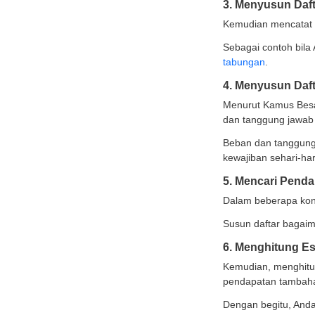
de
Cara
Meny
keseha
1. M
Biasak
Hinda
Pertim
2. M
Kemudi
Tujua
perunt