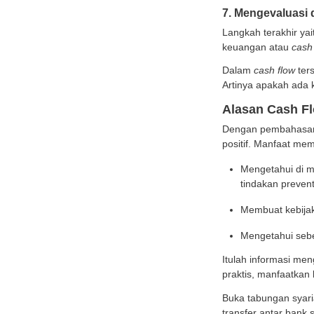
3. Me
Kemudi
Sebag
tabun
4. Me
Menuru
dan t
Beban 
kewaji
5. M
Dalam 
Susun
6. Me