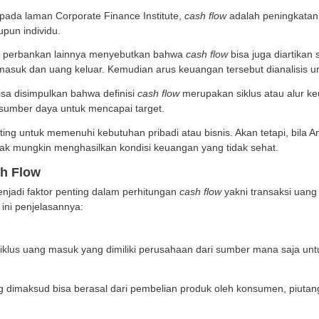
etiap orang mulai dari kepentingan individu, bisnis, orga
 satu cara mengelola keuangan yang benar dengan k
Itu Cash Flow?
i yang tertulis pada laman Corporate Finance Institute,
c
u, institusi ataupun individu.
 investasi dan perbankan lainnya menyebutkan bahwa
c
h siklus uang masuk dan uang keluar. Kemudian arus ke
 sederhana bisa disimpulkan bahwa definisi
cash flow
me
apat menjadi sumber daya untuk mencapai target.
ya cukup penting untuk memenuhi kebutuhan pribadi ata
maka bukan tidak mungkin menghasilkan kondisi keuanga
s-jenis Cash Flow