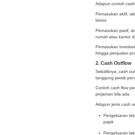
Ada du
cash o
1. Ca
Edukasi Menarik Lainnya
Cash i
perus
Jenis-Jenis Susu: Kenali
Adapun
Perbedaannya agar Tidak
Salah Pilih
dari in
Bolehkah Dzikir Saat Haid?
Ini Hukum dan Bacaan
Adapun
yang Bisa Diamalkan
Pemasu
Medical Check Up Pra
Nikah: Panduan Lengkap
bisnis
untuk Persiapan
Pernikahan Sehat
Pemasu
Lihat Semua Artikel >>
rumah 
Pemasu
hingga