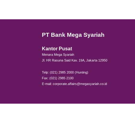
Me
Me
Itulah
prakti
Buka 
transf
menduk
Bagi 
memanf
Semoga