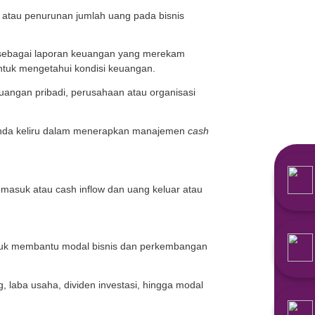
nisasi, hingga perusahaan besar.
emampuan mengatur
cash flow
. Mari simak uraian selengkap
ash flow
adalah peningkatan atau penurunan jumlah uan
ash flow
bisa juga diartikan sebagai laporan keuangan
uangan tersebut dianalisis untuk mengetahui kondisi ke
rupakan siklus atau alur keuangan pribadi, perusahaan 
u bisnis. Akan tetapi, bila Anda keliru dalam menera
n yang tidak sehat.