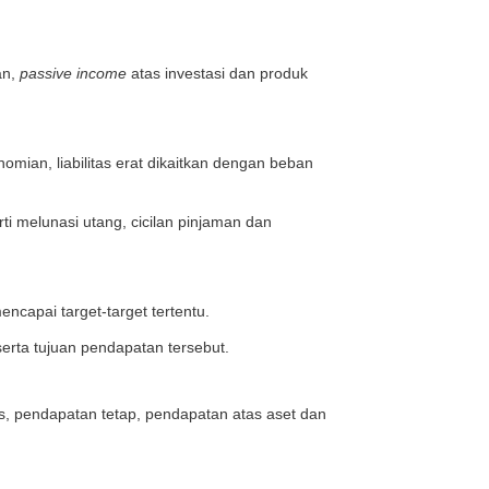
badi
da tipis. Kendati demikian tujuannya sama yakni untuk
lam menyusun arus kas keuangan.
n keinginan. Pisahkan dua hal tersebut dengan jujur d
uhan.
an atau keinginan, begitu juga sebaliknya.
 maupun keuangan keluar, wajib tercatat dengan rapi.
 memudahkan Anda melacak dan memonitoring aktivitas 