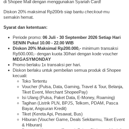
di Shopee Mall dengan menggunakan Syariah Card!
Diskon 20% maksimal Rp200rb siap bantu
checkout
-mu
semakin hemat.
Syarat dan ketentuan:
Periode promo:
06 Juli - 30 September 2026 Setiap Hari
SENIN Pukul 10.00 - 22.00 WIB
Diskon 20% Maksimal Rp200.000,-
minimum transaksi
Rp500.000,- dengan kuota 30/hari dengan kode voucher
MEGASYMONDAY
Promo berlaku 1x transaksi per hari.
Diskon berlaku untuk pembelian semua produk di Shopee
kecuali:
Toko Tertentu
Voucher (Pulsa, Data, Gaming, Travel & Tour, Belanja,
Tiket Event, Merchant ShopeePay)
Isi Ulang (Pulsa, Paket Data, E-Money, Roaming)
Tagihan (Listrik PLN, BPJS, Telkom, PDAM, Pasca
Bayar, Angsuran Kredit)
Tiket (Kereta Api, Pesawat, Bus)
Hiburan (Voucher Game, Deals Sekitarmu, Tiket Event
& Hiburan)