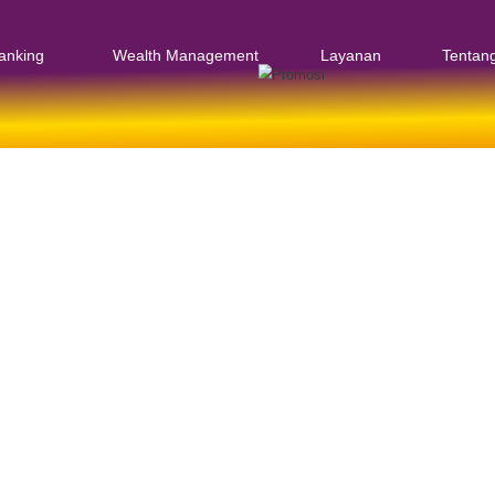
agai
Priority Banking
Wealth Management
rik