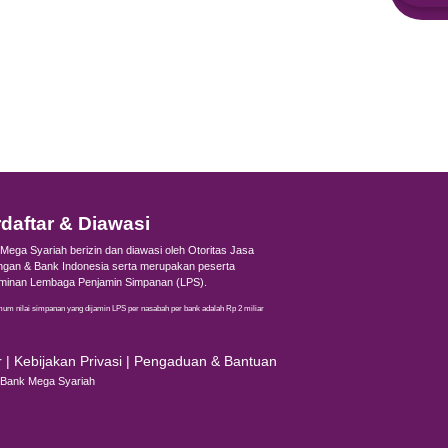
Terdaftar & Diawasi
Bank Mega Syariah berizin dan diawasi ole
Keuangan & Bank Indonesia serta merupa