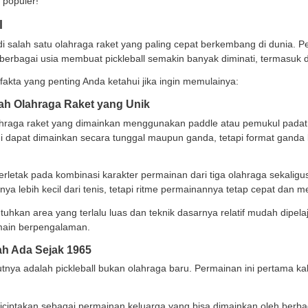
onesia sendiri, popularitas pickleball terus meningkat.
tas olahraga juga mulai menyediakan lapangan khusus unt
sebenarnya apa itu pickleball dan bagaimana cara memai
ga ini semakin populer!
a Pickleball
ball kini menjadi salah satu olahraga raket yang paling
imainkan oleh berbagai usia membuat pickleball semakin 
t ini beberapa fakta yang penting Anda ketahui jika ingi
ckleball Adalah Olahraga Raket yang Unik
ball adalah olahraga raket yang dimainkan menggunakan
. Permainan ini dapat dimainkan secara tunggal maupun 
nangkan.
an pickleball terletak pada kombinasi karakter permainan 