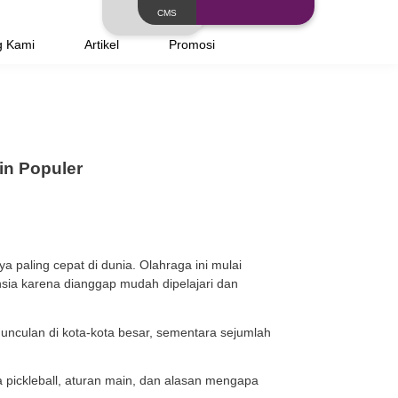
Layanan
Tentang Kami
Artikel
n Olahraga Ini Semakin Populer
olahraga yang pertumbuhannya paling cepat di dunia. Ola
ak, orang dewasa, hingga lansia karena dianggap mudah 