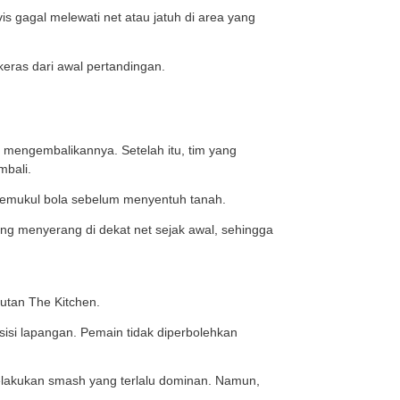
n tenis, pemain tidak perlu banyak berlari jauh sehingg
tinggi net sekitar 91,4 cm, sedangkan di bagian tengah se
njang dan menarik.
ckleball biasanya terbuat dari bahan komposit, fiberglas
 yang disesuaikan untuk permainan indoor maupun outd
s.
hand. Saat bola dipukul, titik kontak antara paddle dan
ke area servis lawan.
 disebut The Kitchen. Jika servis gagal melewati net atau 
alu didominasi oleh pukulan keras dari awal pertandingan