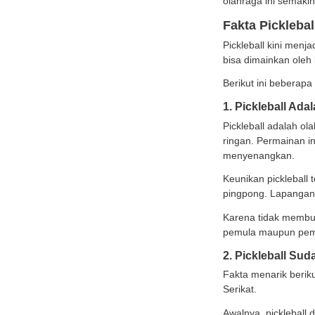
Di Ind
fasili
Lalu, 
olahra
Fakt
Pickle
bisa d
Beriku
1. Pi
Pickle
ringan
menye
Keunik