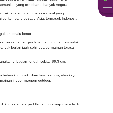
rmainannya tetap cepat dan menantang.
arnya relatif mudah dipelajari, pickleball menjadi piliha
ru. Permainan ini pertama kali diperkenalkan pada tahun
 bisa dimainkan oleh berbagai usia. Dari aktivitas rekre
dengan turnamen resmi dan komunitas yang tersebar di 
perpaduan antara aktivitas fisik, strategi, dan interaksi
rika Serikat, tetapi juga mulai berkembang pesat di Asia
il
lah ukuran lapangannya yang tidak terlalu besar.
 sekitar 6,1 x 13,4 meter. Ukuran ini sama dengan lapang