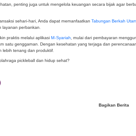
ntulan Ganda:
Membiarkan bola memantul lebih dari sat
rvis Tidak Sah:
Servis yang dilakukan dari atas pinggan
an Pickleball Jadi Olahraga yang Populer
 menyenangkan, pickleball semakin populer karena muda
siko cederanya relatif lebih rendah dibandingkan tenis 
isien dan tidak terlalu melelahkan.
mbantu meningkatkan kebugaran jantung dan paru-paru 
latih koordinasi antara mata dan tangan. Kemampuan re
tin berlatih.
njadi sarana bersosialisasi yang baik. Karena banyak 
teraktif dan menyenangkan. Inilah yang membuat olahrag