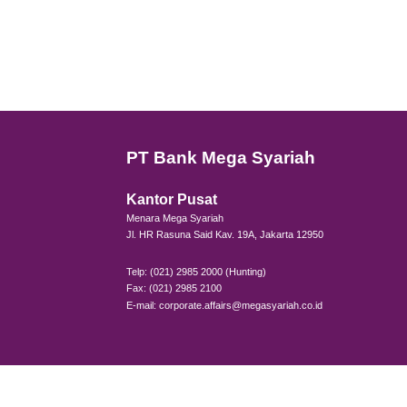
Re
ma
le
Nikma
Pickle
dipela
untuk
Selain
lebih 
Untuk
berba
Transa
finans
dapat 