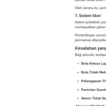
5. Ad
Salah 
Setela
melaku
Baru s
Aturan
reli m
6. Th
Di dek
Area i
melaku
Aturan
pemain