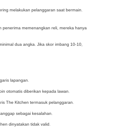
turan dua pantulan.
 memantul satu kali sebelum mengembalikannya. Setelah 
kali sebelum memukulnya kembali.
m boleh melakukan voli atau memukul bola sebelum meny
tis. Pemain tidak bisa langsung menyerang di dekat net 
ainan
au lebih dikenal dengan sebutan The Kitchen.
net ke arah belakang di kedua sisi lapangan. Pemain tidak
ginjak garisnya.
lalu dekat dengan net dan melakukan smash yang terlal
 terlebih dahulu.