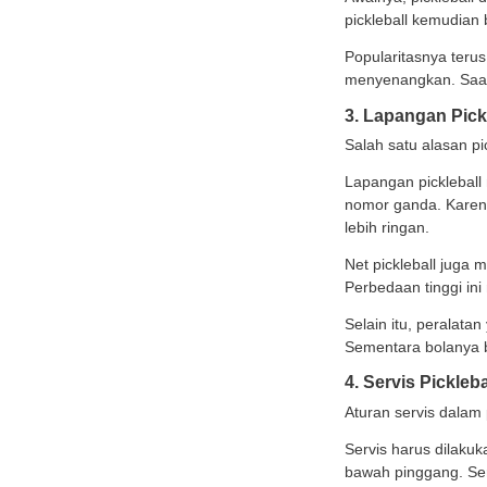
pingpo
Karena
pemul
Edukasi Menarik Lainnya
2. Pi
Fakta 
Jenis-Jenis Susu: Kenali
Perbedaannya agar Tidak
Serika
Salah Pilih
Bolehkah Dzikir Saat Haid?
Awalny
Ini Hukum dan Bacaan
pickle
yang Bisa Diamalkan
Medical Check Up Pra
Popula
Nikah: Panduan Lengkap
untuk Persiapan
menyen
Pernikahan Sehat
3. La
Lihat Semua Artikel >>
Salah 
Lapang