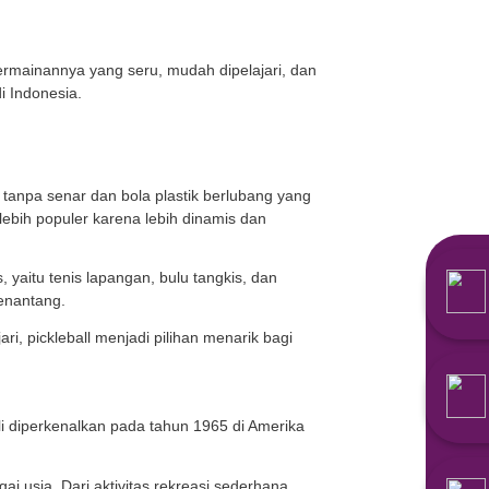
 Berbagai komunitas mulai bermunculan di kota-kota besar
uk permainan ini.
nkannya? Yuk, simak 7 fakta pickleball, aturan main, d
 cepat berkembang di dunia. Permainannya yang seru, mud
banyak diminati, termasuk di Indonesia.
n memulainya:
 paddle atau pemukul padat tanpa senar dan bola plasti
ganda, tetapi format ganda lebih populer karena lebih d
dari tiga olahraga sekaligus, yaitu tenis lapangan, bulu 