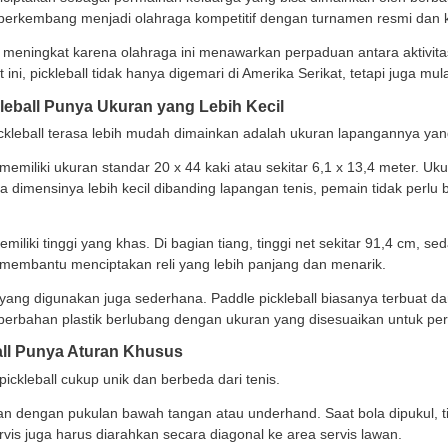
ng. Lapangannya lebih kecil dari tenis, tetapi ritme pe
 tidak membutuhkan area yang terlalu luas dan teknik das
a maupun pemain berpengalaman.
ckleball Sudah Ada Sejak 1965
menarik berikutnya adalah pickleball bukan olahraga ba
t.
a, pickleball diciptakan sebagai permainan keluarga yang
ball kemudian berkembang menjadi olahraga kompetitif 
ritasnya terus meningkat karena olahraga ini menawarkan 
angkan. Saat ini, pickleball tidak hanya digemari di Ame
pangan Pickleball Punya Ukuran yang Lebih Kec
satu alasan pickleball terasa lebih mudah dimainkan ada
an pickleball memiliki ukuran standar 20 x 44 kaki atau