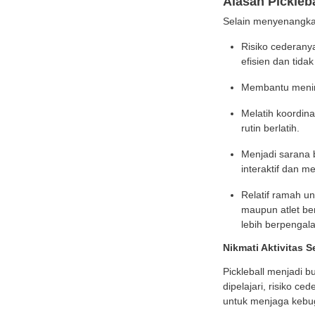
Oleh k
7. Si
Dalam 
mendap
Pertan
permai
Kesa
Bagi p
Bo
Bo
Pe