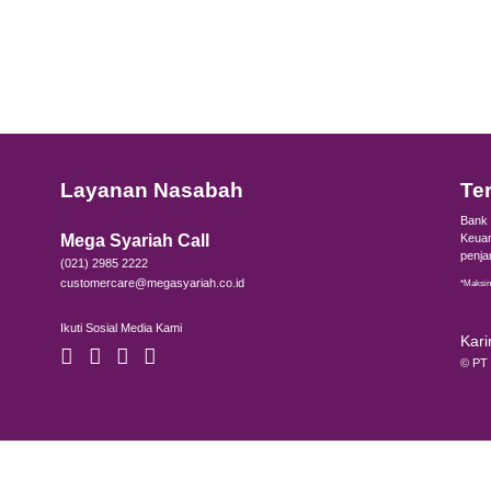
latif ramah untuk berbagai kelompok usia. Intensitas p
upun atlet berpengalaman. Pemula tidak membutuhkan
bih berpengalaman tetap bisa menikmati tantangan strat
ti Aktivitas Sehat dengan Perencanaan Keuangan y
ball menjadi bukti bahwa olahraga tidak harus rumit u
jari, risiko cedera yang relatif rendah, dan suasana perm
 menjaga kebugaran tubuh.
 menjaga kesehatan, penting juga untuk mengelola keua
nyaman.
 mendukung transaksi sehari-hari, Anda dapat memanfa
gai kemudahan layanan perbankan.
ksi juga semakin praktis melalui aplikasi
M-Syariah
, mul
ial lainnya dalam satu genggaman. Dengan kesehatan ya
dijalani dengan lebih tenang dan produktif.