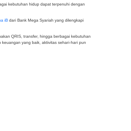
u kali di area sendiri juga dianggap sebagai kesalahan.
g atau jatuh di area The Kitchen dinyatakan tidak valid.
h dimainkan oleh berbagai kelompok usia karena berbaga
lapangan. Ukuran lapangan yang kecil juga membuat perm
karena pemain tetap aktif bergerak selama pertanding
fleks, keseimbangan tubuh, dan konsentrasi juga ikut b
dimainkan dalam format ganda, sehingga menciptakan su
a ini cepat diterima oleh komunitas olahraga di banyak 