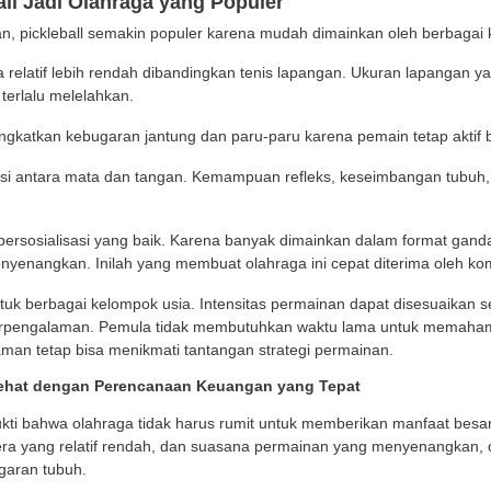
arena itu, pemahaman tentang The Kitchen sangat penti
stem Skor
pickleball, poin hanya bisa diperoleh oleh tim yang se
atkan giliran servis tanpa poin.
dingan umumnya dimainkan hingga salah satu tim mencap
nan dilanjutkan sampai ada selisih dua poin.
lahan yang Sering Terjadi Saat Bermain
emula, terdapat beberapa pelanggaran yang sering terjadi
la Keluar Lapangan:
Pemain kehilangan reli apabila bo
la Tidak Melewati Net
: Jika bola membentur net dan g
langgaran The Kitchen:
Melakukan pukulan voli ketika