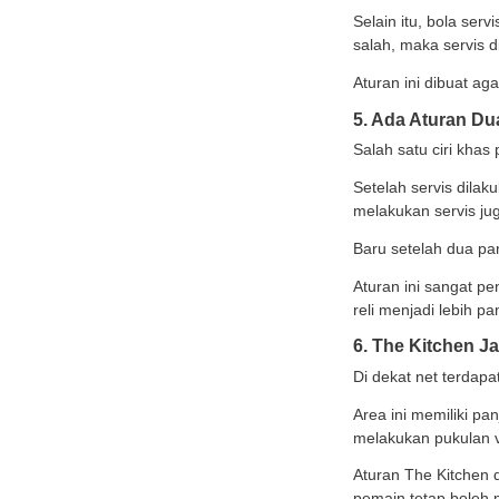
nomor 
lebih 
Net pi
Perbed
Selain
Semen
4. Se
Aturan
Servis
bawah 
Selain
salah,
Aturan