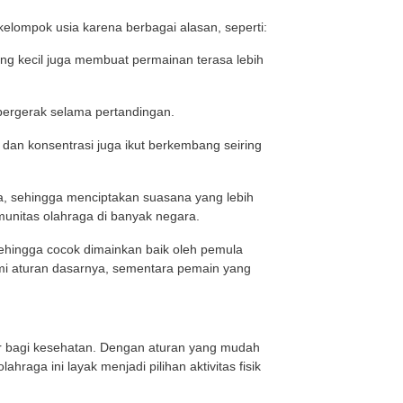
ng bagi pemula agar tidak sering melakukan pelanggara
dang melakukan servis. Jika tim penerima memenangkan r
ai 11 poin dengan selisih minimal dua angka. Jika sko
 ketika bermain pickleball.
la yang dipukul jatuh di luar garis lapangan.
agal masuk ke area lawan, poin otomatis diberikan kepa
 kaki menginjak area atau garis The Kitchen termasuk p