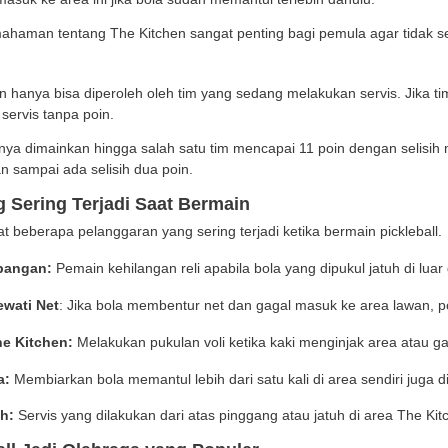
a Aturan Dua Pantulan yang Wajib Dipahami
satu ciri khas pickleball adalah Two-Bounce Rule atau a
h servis dilakukan, tim penerima harus membiarkan bola
kan servis juga wajib membiarkan bola memantul satu 
etelah dua pantulan pertama tersebut terjadi, kedua ti
 ini sangat penting karena membuat permainan lebih tak
enjadi lebih panjang dan menarik untuk ditonton.
e Kitchen Jadi Area Paling Penting dalam Perm
at net terdapat area khusus bernama Non-Volley Zone at
ni memiliki panjang sekitar 7 kaki atau 2,13 meter dari 
kan pukulan voli saat berdiri di dalam area ini atau men
 The Kitchen dibuat untuk mencegah pemain berdiri ter
 tetap boleh masuk ke area ini jika bola sudah memantul