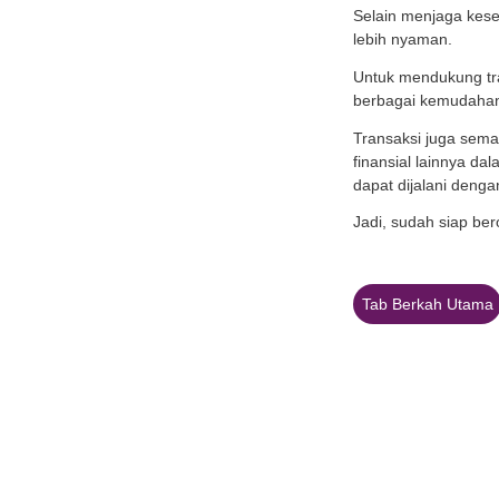
Pa
Se
Alas
Selain
Ri
ef
Me
Me
ru
Me
in