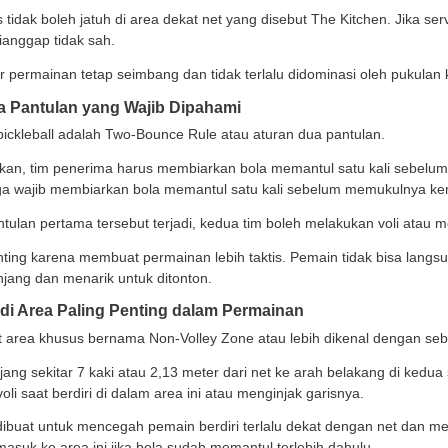
ganda. Karena dimensinya lebih kecil dibanding lapanga
ringan.
ckleball juga memiliki tinggi yang khas. Di bagian tiang, 
aan tinggi ini membantu menciptakan reli yang lebih pa
 itu, peralatan yang digunakan juga sederhana. Paddle pi
tara bolanya berbahan plastik berlubang dengan ukuran
rvis Pickleball Punya Aturan Khusus
 servis dalam pickleball cukup unik dan berbeda dari teni
 harus dilakukan dengan pukulan bawah tangan atau under
pinggang. Servis juga harus diarahkan secara diagonal 
 itu, bola servis tidak boleh jatuh di area dekat net yang
 maka servis dianggap tidak sah.
 ini dibuat agar permainan tetap seimbang dan tidak terl