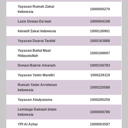
Yayasan Rumah Zakat
1000000270
Indonesia
Lazis Dewan Da'wah
1000004108
Inisiatif Zakat Indonesia
1000126901
Yayasan Daarut Tauhid
1000163888
Yayasan Baitul Maal
1000168697
Hidayatullah
Donasi Bakrie Amanah
1000156783
Yayasan Yatim Mandiri
1000229119
Rumah Yatim Arrohman
1000225588
Indonesia
Yayasan Abulyatama
1000200250
Lembaga Dakwah Islam
1000006780
Indonesia
YPI Al Azhar
1000003597