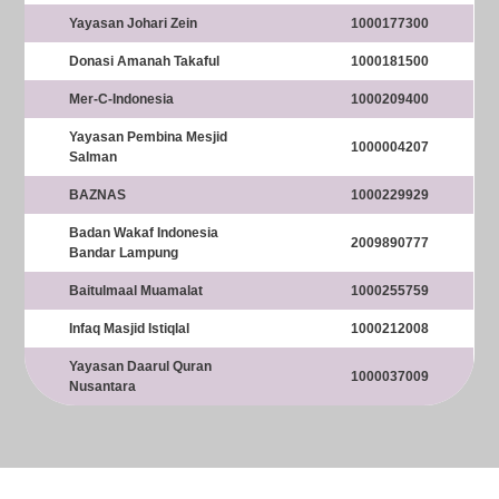
Yayasan Johari Zein
1000177300
Donasi Amanah Takaful
1000181500
Mer-C-Indonesia
1000209400
Yayasan Pembina Mesjid
1000004207
Salman
BAZNAS
1000229929
Badan Wakaf Indonesia
2009890777
Bandar Lampung
Baitulmaal Muamalat
1000255759
Infaq Masjid Istiqlal
1000212008
Yayasan Daarul Quran
1000037009
Nusantara