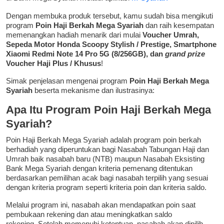
Dengan membuka produk tersebut, kamu sudah bisa mengikuti
program
Poin Haji Berkah Mega Syariah
dan raih kesempatan
memenangkan hadiah menarik dari mulai
Voucher Umrah,
Sepeda Motor Honda Scoopy Stylish / Prestige, Smartphone
Xiaomi Redmi Note 14 Pro 5G (8/256GB), dan
grand prize
Voucher Haji Plus / Khusus
!
Simak penjelasan mengenai program
Poin Haji Berkah Mega
Syariah
beserta mekanisme dan ilustrasinya:
Apa Itu Program Poin Haji Berkah Mega
Syariah?
Poin Haji Berkah Mega Syariah adalah program poin berkah
berhadiah yang diperuntukan bagi Nasabah Tabungan Haji dan
Umrah baik nasabah baru (NTB) maupun Nasabah Eksisting
Bank Mega Syariah dengan kriteria pemenang ditentukan
berdasarkan pemilihan acak bagi nasabah terpilih yang sesuai
dengan kriteria program seperti kriteria poin dan kriteria saldo.
Melalui program ini, nasabah akan mendapatkan poin saat
pembukaan rekening dan atau meningkatkan saldo
rekening. Setelah memenuhi ketentuan, nasabah akan dipilih